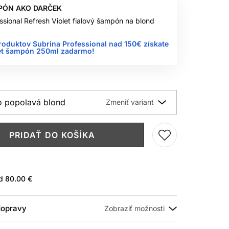
PÓN AKO DARČEK
ssional Refresh Violet fialový šampón na blond
roduktov Subrina Professional nad 150€ získate
let šampón 250ml zadarmo!
o popolavá blond
PRIDAŤ DO KOŠÍKA
ad
80.00 €
 dopravy