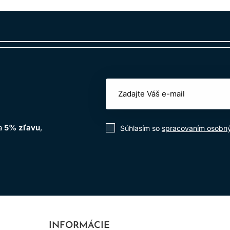
ich teplých tónov, dodanie lesku a dodanie tónu po akejkoľvek 
z zmeny prírodnej výšky odtieňu.
farby po akejkoľvek zosvetlujúcej službe na vytvorenie prirod
ným alebo prírodným vlasom (bez zmeny prírodnej výšky odtieňu
na
5% zľavu
,
Súhlasím so
spracovaním osobn
technológia AminoPlex - Kombinácia troch výhod pre dokonal
 vlasoch, funguje ako najjemnejšie alkalizujúce činidlo s výni
šieho a menej škodlivého zážitku z farbenia a zároveň pomáha zl
INFORMÁCIE