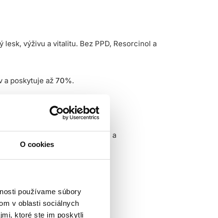
sk, výživu a vitalitu. Bez PPD, Resorcinol a
v a poskytuje až
70%
.
 náš záväzok k prirodzenejšiemu a
O cookies
pených končekov.
vnosti používame súbory
ca zmes stabilnejšia, intenzívnejšia a
om v oblasti sociálnych
mi, ktoré ste im poskytli