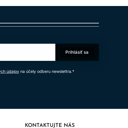
melírovacej službe, ako je klasické
zeného prechodu medzi farbami. Bez viditeľných
Prihlásiť sa
).
ých údajov
na účely odberu newslettra.*
é tónovanie
močnými vlastnosťami zlepšujúcimi vlasy. Arginín
epšovať zdravie a integritu vlasov.
KONTAKTUJTE NÁS