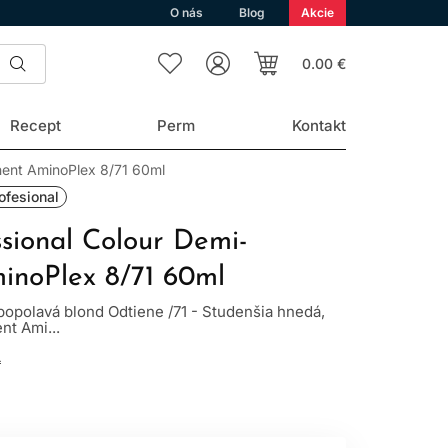
O nás
Blog
Akcie
0.00 €
Recept
Perm
Kontakt
nent AminoPlex 8/71 60ml
ofesional
ssional Colour Demi-
inoPlex 8/71 60ml
popolavá blond Odtiene /71 - Studenšia hnedá,
t Ami...
L