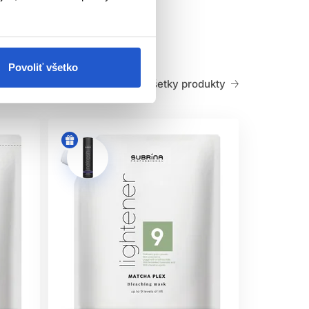
záväzok ku Cruelty Free ingredienciám a
lne menej dráždivé spôsoby farbenia.
Povoliť všetko
Všetky produkty
 pH
 farby vo vlasoch a následne používajte