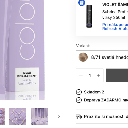
VIOLET ŠAM
Subrina Profe
vlasy 250ml
Pri nákupe p
Refresh Vio
Variant:
8/71 svetlá hned
Skladom 2
Doprava ZADARMO n
Prezrite si možnosti