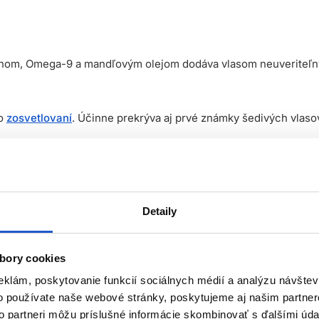
ínom, Omega-9 a mandľovým olejom dodáva vlasom neuveriteľný le
bo
zosvetlovaní
. Účinne prekrýva aj prvé známky šedivých vlaso
ieb na vlasy sú vyvinuté s 90% prírodnými zložkami, čo odráža
 vlasy
.
Detaily
ku*, vďaka čomu vlasy vyzerajú žiarivejšie a zdravšie.
sť farby v porovnaní s farbou na vlasy bez AminoPlex**.
bory cookies
encií posilňuje vlasy počas farbenia a znižuje výskyt rozštie
eklám, poskytovanie funkcií sociálnych médií a analýzu návšte
, špeciálny systém ukladania pigmentov, vďaka ktorému je farbia
o používate naše webové stránky, poskytujeme aj našim partner
to partneri môžu príslušné informácie skombinovať s ďalšími údaj