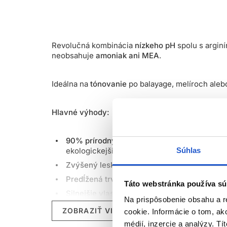
Revolučná kombinácia
nízkeho pH
spolu s argin
neobsahuje
amoniak ani MEA
.
Ideálna na
tónovanie
po balayage, melíroch ale
Hlavné výhody:
90% prírodných zložiek
- Naše receptúry far
ekologickejšiemu prístupu k
starostlivosti o
Súhlas
Zvýšený lesk
- 100% úspech v dosiahnutí les
Predĺžená trvácnosť
- O 20 % dlhšia trvácno
Táto webstránka používa sú
Silnejšie vlasy
- Dokonalá kombinácia ingredi
Na prispôsobenie obsahu a r
Technológia Liquid Crystal
- Tekuté kryštály
ZOBRAZIŤ VIAC
cookie. Informácie o tom, ak
trvácnejšia.
médií, inzercie a analýzy. Tí