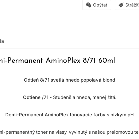
Opýtať
Stráži
ia
emi-Permanent AminoPlex 8/71 60ml
Odtieň 8/71 svetlá hnedo popolavá blond
Odtiene /71
- Studenšia hnedá, menej žltá.
Demi-Permanent AminoPlex tónovacie farby s nízkym pH
mi-permanentný toner na vlasy, vyvinutý s našou prelomovou t