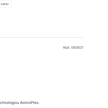
ť cenu
Kód: 060831
echnológiou AminoPlex.