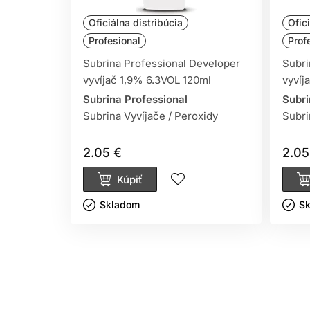
Oficiálna distribúcia
Ofic
Profesional
Prof
Subrina Professional Developer
Subri
Farbia
vyvíjač 1,9% 6.3VOL 120ml
vyvíj
Subrina Professional
Subri
TÓN V TÓNE ALEBO TMAVŠIE:
Na farbenie prí
Subrina Vyvíjače / Peroxidy
Subri
prirodzene vyzerajúca farba.
2.05 €
2.05
FARBENIE ŠEDIVÝCH VLASOV:
Zakamuflujte prv
permanentnou farbou.
Kúpiť
Skladom ㅤ
Sk
OSVIEŽENIE FARBY:
Pre prírodné aj farbené vla
VYLEPŠENIE FARBY:
Pre žiarivé odtiene použite
výsledkov kombinujte demipermanentnú farbu na
TÓNOVANIE ZOSVETLENÝCH VLASOV:
Po celko