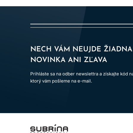
rozmer.
TÓNOVANIE MELÍROV:
Na neutralizáciu nežiaduc
zosvetlovanie s fóliami, balayage, ombre atď. Be
PREPÁJANIE FARIEB:
Prepájanie a zjednotenie 
NECH VÁM NEUJDE ŽIADNA
odrastov.
NOVINKA ANI ZĽAVA
DODANIE LESKU:
Dodajte lesk a žiarivosť farbe
Prihláste sa na odber newslettra a získajte kód 
ktorý vám pošleme na e-mail.
Prelomová 
ARGINÍN:
Arginín, prirodzene prítomný proteín vo
hrá kľúčovú úlohu pri zabezpečení kontrolovanej
LOMAX