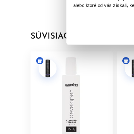
Aroma Guard
- Technológia, ktorá znižuje 
alebo ktoré od vás získali, ke
Vegánske ingrediencie
- Naše receptúry far
receptúram ohľaduplným k životnému prostr
Bez rezorcinolu
- Demi receptúry neobsahujú 
SÚVISIACE PRODUKTY
Po
Pomer miešania -
1 časť toneru : 2 častiam Subr
Použitie vyvíjaču
- Vždy používajte Subrina Prof
Čas pôsobenia
- Farbiacu zmes nechajte pôsobiť 
Uzamknutie a údržba farby vlasov
- Pre dokonal
produkty z radu
Colour
pre udržiavanie žiarivosti