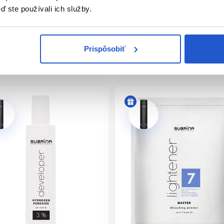
ľudské vnímanie zápachu a nahrádza ho príjemnou vôňou.
ď ste používali ich služby.
ieb obsahujú výhradne vegánske prísady, ktoré zdôrazňujú náš 
ediu.
rezorcinol. Pre tých, ktorí hľadajú alternatívu pre potencioná
Prispôsobiť
užitie Subrina Professional Demi-Permanent tonerov s nízkym
ina Professional vyvíjaču (Napríklad 50g toneru + 100g vyvíjaču)
essional vyvíjače v koncentrácií
1,9%
alebo v koncentrácii
3%
15 - 25 minút podľa farbiacej služby, ktorú používate.
é výsledky použite produkty z radu
Colour Lock
pre uzamknutie
 a trvácnosti farby.