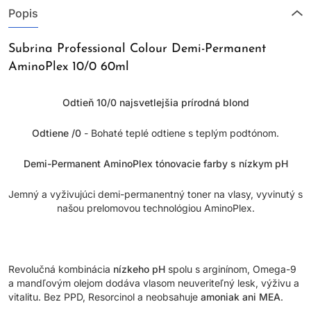
Popis
Subrina Professional Colour Demi-Permanent
AminoPlex 10/0 60ml
Odtieň 10/0 najsvetlejšia prírodná blond
Odtiene /0
- Bohaté teplé odtiene s teplým podtónom.
Demi-Permanent AminoPlex tónovacie farby s nízkym pH
Jemný a vyživujúci demi-permanentný toner na vlasy, vyvinutý s
našou prelomovou technológiou AminoPlex.
Revolučná kombinácia
nízkeho pH
spolu s arginínom, Omega-9
a mandľovým olejom dodáva vlasom neuveriteľný lesk, výživu a
vitalitu. Bez PPD, Resorcinol a neobsahuje
amoniak ani MEA
.