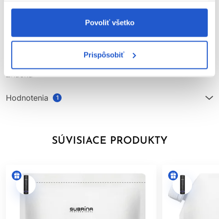
Aroma Guard
- Technológia, ktorá znižuje ľudské vnímanie
zápachu a nahrádza ho príjemnou vôňou.
Povoliť všetko
Parametre
Vegánske ingrediencie
- Naše receptúry farieb obsahujú
výhradne vegánske prísady, ktoré zdôrazňujú náš záväzok
Video
ku Cruelty Free ingredienciám a receptúram ohľaduplným k
Prispôsobiť
životnému prostrediu.
Značka
Bez rezorcinolu
- Demi receptúry neobsahujú rezorcinol. Pre
tých, ktorí hľadajú alternatívu pre potencionálne menej
Hodnotenia
dráždivé spôsoby farbenia.
1
SÚVISIACE PRODUKTY
Použitie Subrina Professional Demi-Permanent tonerov s
nízkym pH
Pomer miešania -
1 časť toneru : 2 častiam Subrina Professional
vyvíjaču (Napríklad 50g toneru + 100g vyvíjaču)
Použitie vyvíjaču
- Vždy používajte Subrina Professional
vyvíjače v koncentrácií
1,9%
alebo v koncentrácii
3%