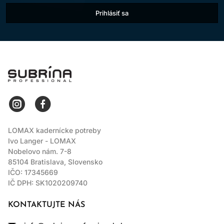
prechodu medzi farbami. Bez viditeľných odrastov.
Prihlásiť sa
DODANIE LESKU:
Dodajte lesk a žiarivosť farbeným alebo
prírodným vlasom (bez zmeny prírodnej výšky odtieňu).
LOMAX
Prelomová technológia AminoPlex - Kombinácia troch výhod
pre dokonalé tónovanie
ARGINÍN:
Arginín, prirodzene prítomný proteín vo vlasoch,
funguje ako najjemnejšie alkalizujúce činidlo s výnimočnými
LOMAX kadernícke potreby
vlastnosťami zlepšujúcimi vlasy. Arginín hrá kľúčovú úlohu pri
Ivo Langer - LOMAX
zabezpečení kontrolovanejšieho a menej škodlivého zážitku z
Nobelovo nám. 7-8
farbenia a zároveň pomáha zlepšovať zdravie a integritu vlasov.
85104 Bratislava, Slovensko
IČO: 17345669
Pôsobí ako alkalizujúce činidlo
IČ DPH: SK1020209740
Umožňuje šetrnejšie otvorenie vlasovej kutikuly
KONTAKTUJTE NÁS
Vyživuje a posilňuje vlasy
Nezosvetluje prírodné vlasy