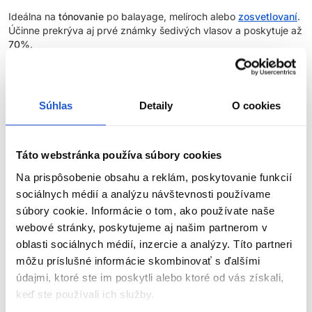
Ideálna na
tónovanie
po balayage, melíroch alebo
zosvetlovaní
.
Účinne prekrýva aj prvé známky šedivých vlasov a poskytuje až
70%
.
Hlavné výhody:
Súhlas
Detaily
O cookies
90% prírodných zložiek
- Naše receptúry farieb na vlasy sú
vyvinuté s 90% prírodnými zložkami, čo odráža náš
záväzok k prirodzenejšiemu a ekologickejšiemu prístupu k
starostlivosti o vlasy
.
Táto webstránka používa súbory cookies
Zvýšený lesk
- 100% úspech v dosiahnutí lesku*, vďaka
Na prispôsobenie obsahu a reklám, poskytovanie funkcií
čomu vlasy vyzerajú žiarivejšie a zdravšie.
sociálnych médií a analýzu návštevnosti používame
Predĺžená trvácnosť
- O 20 % dlhšia trvácnosť farby v
súbory cookie. Informácie o tom, ako používate naše
porovnaní s farbou na vlasy bez AminoPlex**.
webové stránky, poskytujeme aj našim partnerom v
Silnejšie vlasy
- Dokonalá kombinácia ingrediencií posilňuje
oblasti sociálnych médií, inzercie a analýzy. Títo partneri
vlasy počas farbenia a znižuje výskyt rozštiepených
môžu príslušné informácie skombinovať s ďalšími
končekov.
údajmi, ktoré ste im poskytli alebo ktoré od vás získali,
Technológia Liquid Crystal
- Tekuté kryštály, špeciálny
keď ste používali ich služby.
systém ukladania pigmentov, vďaka ktorému je farbiaca
ZOBRAZIŤ VIAC
zmes stabilnejšia, intenzívnejšia a trvácnejšia.