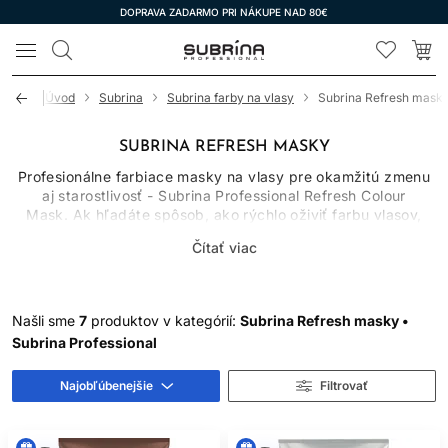
DOPRAVA ZADARMO PRI NÁKUPE NAD 80€
LOMAX
Úvod
Subrina
Subrina farby na vlasy
Subrina Refresh mask
SUBRINA REFRESH MASKY
Profesionálne farbiace masky na vlasy pre okamžitú zmenu
aj starostlivosť - Subrina Professional Refresh Colour
Mask. Ak hľadáte spôsob, ako rýchlo oživiť farbu vlasov,
zvýrazniť ich lesk a zároveň im dopriať kvalitnú výživu, rad
Čítať viac
Subrina Professional Refresh Colour Mask je ideálnym
riešením. Tieto moderné farbiace masky na vlasy kombinujú
účinok dočasného farbenia s intenzívnou regeneračnou
starostlivosťou, vďaka čomu predstavujú praktickú
Našli sme
7
produktov v kategórií:
Subrina Refresh masky •
alternatívu ku klasickému farbeniu. Každá farbiaca maska na
Subrina Professional
vlasy je navrhnutá tak, aby poskytla okamžitý viditeľný
efekt bez trvalého zásahu do štruktúry vlasu.
Najobľúbenejšie
Filtrovať
DOČASNÁ FARBA NA
VLASY BEZ ZÁVÄZKOV