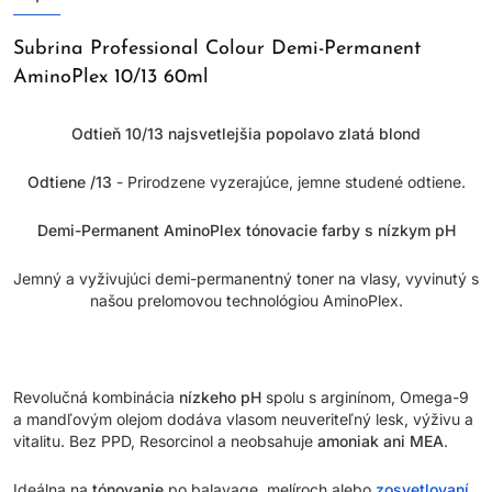
Subrina Professional Colour Demi-Permanent
AminoPlex 10/13 60ml
Odtieň 10/13 najsvetlejšia popolavo zlatá blond
Odtiene /13
- Prirodzene vyzerajúce, jemne studené odtiene.
Demi-Permanent AminoPlex tónovacie farby s nízkym pH
Jemný a vyživujúci demi-permanentný toner na vlasy, vyvinutý s
našou prelomovou technológiou AminoPlex.
Revolučná kombinácia
nízkeho pH
spolu s arginínom, Omega-9
a mandľovým olejom dodáva vlasom neuveriteľný lesk, výživu a
vitalitu. Bez PPD, Resorcinol a neobsahuje
amoniak ani MEA
.
Ideálna na
tónovanie
po balayage, melíroch alebo
zosvetlovaní
.