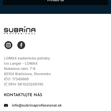
DODANIE LESKU:
Dodajte lesk a žiarivosť farbeným alebo
prírodným vlasom (bez zmeny prírodnej výšky odtieňu).
LOMAX
Prelomová technológia AminoPlex - Kombinácia troch výhod
pre dokonalé tónovanie
ARGINÍN:
Arginín, prirodzene prítomný proteín vo vlasoch,
funguje ako najjemnejšie alkalizujúce činidlo s výnimočnými
LOMAX kadernícke potreby
vlastnosťami zlepšujúcimi vlasy. Arginín hrá kľúčovú úlohu pri
Ivo Langer - LOMAX
zabezpečení kontrolovanejšieho a menej škodlivého zážitku z
Nobelovo nám. 7-8
farbenia a zároveň pomáha zlepšovať zdravie a integritu vlasov.
85104 Bratislava, Slovensko
IČO: 17345669
Pôsobí ako alkalizujúce činidlo
IČ DPH: SK1020209740
Umožňuje šetrnejšie otvorenie vlasovej kutikuly
KONTAKTUJTE NÁS
Vyživuje a posilňuje vlasy
Nezosvetluje prírodné vlasy
info@subrinaprofessional.sk
Zaručuje predĺženú trvácnosť farby