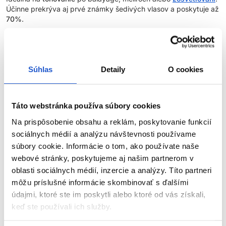
Účinne prekrýva aj prvé známky šedivých vlasov a poskytuje až
70%
.
Hlavné výhody:
90% prírodných zložiek
- Naše receptúry farieb na vlasy sú
Súhlas
Detaily
O cookies
vyvinuté s 90% prírodnými zložkami, čo odráža náš
záväzok k prirodzenejšiemu a ekologickejšiemu prístupu k
starostlivosti o vlasy
.
Táto webstránka používa súbory cookies
Zvýšený lesk
- 100% úspech v dosiahnutí lesku*, vďaka
čomu vlasy vyzerajú žiarivejšie a zdravšie.
Na prispôsobenie obsahu a reklám, poskytovanie funkcií
Predĺžená trvácnosť
- O 20 % dlhšia trvácnosť farby v
sociálnych médií a analýzu návštevnosti používame
porovnaní s farbou na vlasy bez AminoPlex**.
súbory cookie. Informácie o tom, ako používate naše
Silnejšie vlasy
- Dokonalá kombinácia ingrediencií posilňuje
webové stránky, poskytujeme aj našim partnerom v
vlasy počas farbenia a znižuje výskyt rozštiepených
oblasti sociálnych médií, inzercie a analýzy. Títo partneri
končekov.
môžu príslušné informácie skombinovať s ďalšími
Technológia Liquid Crystal
- Tekuté kryštály, špeciálny
údajmi, ktoré ste im poskytli alebo ktoré od vás získali,
systém ukladania pigmentov, vďaka ktorému je farbiaca
keď ste používali ich služby.
ZOBRAZIŤ VIAC
zmes stabilnejšia, intenzívnejšia a trvácnejšia.
Aroma Guard
- Technológia, ktorá znižuje ľudské vnímanie