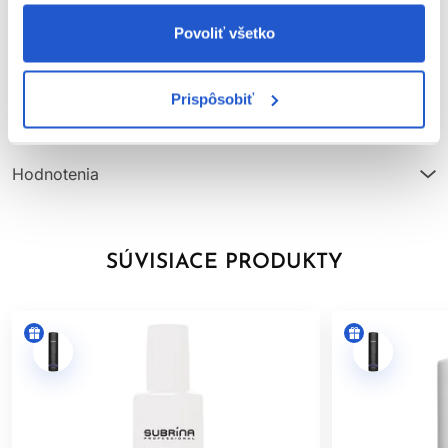
zápachu a nahrádza ho príjemnou vôňou.
Parametre
Povoliť všetko
Vegánske ingrediencie
- Naše receptúry farieb obsahujú
výhradne vegánske prísady, ktoré zdôrazňujú náš záväzok
Video
ku Cruelty Free ingredienciám a receptúram ohľaduplným k
Prispôsobiť
životnému prostrediu.
Značka
Bez rezorcinolu
- Demi receptúry neobsahujú rezorcinol. Pre
tých, ktorí hľadajú alternatívu pre potencionálne menej
Hodnotenia
dráždivé spôsoby farbenia.
SÚVISIACE PRODUKTY
Použitie Subrina Professional Demi-Permanent tonerov s
nízkym pH
Pomer miešania -
1 časť toneru : 2 častiam Subrina Professional
vyvíjaču (Napríklad 50g toneru + 100g vyvíjaču)
Použitie vyvíjaču
- Vždy používajte Subrina Professional
vyvíjače v koncentrácií
1,9%
alebo v koncentrácii
3%