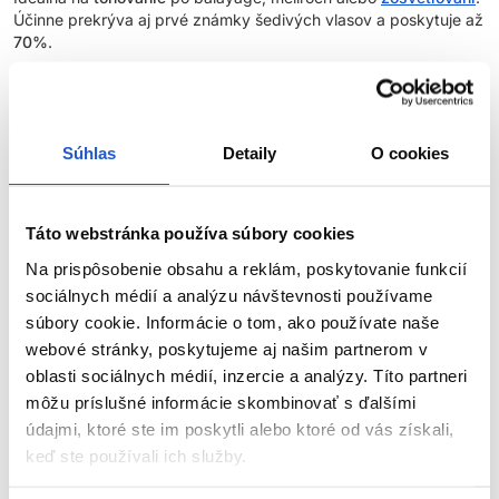
Účinne prekrýva aj prvé známky šedivých vlasov a poskytuje až
70%
.
Hlavné výhody:
90% prírodných zložiek
- Naše receptúry farieb na vlasy sú
Súhlas
Detaily
O cookies
vyvinuté s 90% prírodnými zložkami, čo odráža náš
záväzok k prirodzenejšiemu a ekologickejšiemu prístupu k
starostlivosti o vlasy
.
Táto webstránka používa súbory cookies
Zvýšený lesk
- 100% úspech v dosiahnutí lesku*, vďaka
čomu vlasy vyzerajú žiarivejšie a zdravšie.
Na prispôsobenie obsahu a reklám, poskytovanie funkcií
Predĺžená trvácnosť
- O 20 % dlhšia trvácnosť farby v
sociálnych médií a analýzu návštevnosti používame
porovnaní s farbou na vlasy bez AminoPlex**.
súbory cookie. Informácie o tom, ako používate naše
Silnejšie vlasy
- Dokonalá kombinácia ingrediencií posilňuje
webové stránky, poskytujeme aj našim partnerom v
vlasy počas farbenia a znižuje výskyt rozštiepených
oblasti sociálnych médií, inzercie a analýzy. Títo partneri
končekov.
môžu príslušné informácie skombinovať s ďalšími
Technológia Liquid Crystal
- Tekuté kryštály, špeciálny
údajmi, ktoré ste im poskytli alebo ktoré od vás získali,
systém ukladania pigmentov, vďaka ktorému je farbiaca
keď ste používali ich služby.
ZOBRAZIŤ VIAC
zmes stabilnejšia, intenzívnejšia a trvácnejšia.
Aroma Guard
- Technológia, ktorá znižuje ľudské vnímanie