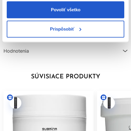
zápachu a nahrádza ho príjemnou vôňou.
Parametre
Povoliť všetko
Vegánske ingrediencie
- Naše receptúry farieb obsahujú
výhradne vegánske prísady, ktoré zdôrazňujú náš záväzok
Video
ku Cruelty Free ingredienciám a receptúram ohľaduplným k
Prispôsobiť
životnému prostrediu.
Značka
Bez rezorcinolu
- Demi receptúry neobsahujú rezorcinol. Pre
tých, ktorí hľadajú alternatívu pre potencionálne menej
Hodnotenia
dráždivé spôsoby farbenia.
SÚVISIACE PRODUKTY
Použitie Subrina Professional Demi-Permanent tonerov s
nízkym pH
Pomer miešania -
1 časť toneru : 2 častiam Subrina Professional
vyvíjaču (Napríklad 50g toneru + 100g vyvíjaču)
Použitie vyvíjaču
- Vždy používajte Subrina Professional
vyvíjače v koncentrácií
1,9%
alebo v koncentrácii
3%