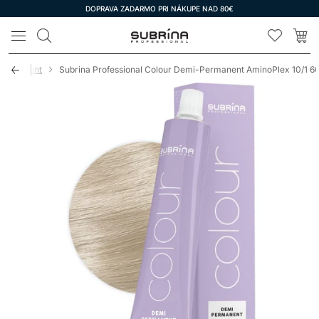
DOPRAVA ZADARMO PRI NÁKUPE NAD 80€
LOMAX
Permanent
Subrina Professional Colour Demi-Permanent AminoPlex 10/1 6