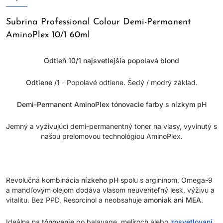
Subrina Professional Colour Demi-Permanent
AminoPlex 10/1 60ml
Odtieň 10/1 najsvetlejšia popolavá blond
Odtiene /1
- Popolavé odtiene. Šedý / modrý základ.
Demi-Permanent AminoPlex tónovacie farby s nízkym pH
Jemný a vyživujúci demi-permanentný toner na vlasy, vyvinutý s
našou prelomovou technológiou AminoPlex.
Revolučná kombinácia
nízkeho pH
spolu s arginínom, Omega-9
a mandľovým olejom dodáva vlasom neuveriteľný lesk, výživu a
vitalitu. Bez PPD, Resorcinol a neobsahuje
amoniak ani MEA
.
Ideálna na
tónovanie
po balayage, melíroch alebo
zosvetlovaní
.