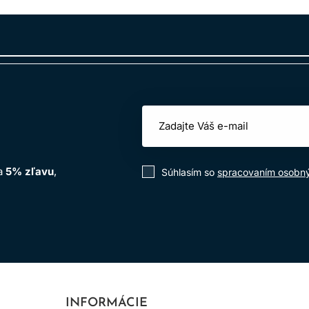
ich teplých tónov, dodanie lesku a dodanie tónu po akejkoľvek 
z zmeny prírodnej výšky odtieňu.
farby po akejkoľvek zosvetlujúcej službe na vytvorenie prirod
ným alebo prírodným vlasom (bez zmeny prírodnej výšky odtieňu
na
5% zľavu
,
Súhlasím so
spracovaním osobn
technológia AminoPlex - Kombinácia troch výhod pre dokonal
 vlasoch, funguje ako najjemnejšie alkalizujúce činidlo s výni
šieho a menej škodlivého zážitku z farbenia a zároveň pomáha zl
INFORMÁCIE