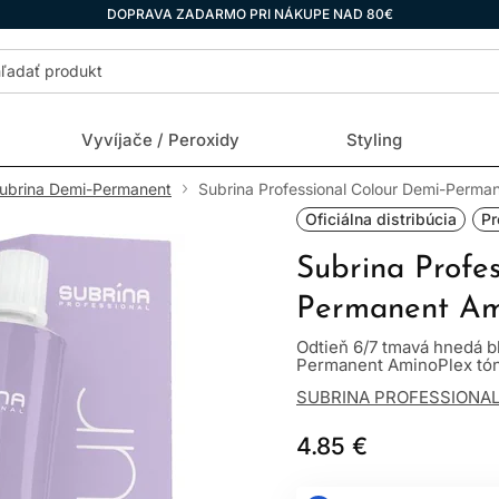
DOPRAVA ZADARMO PRI NÁKUPE NAD 80€
Vyvíjače / Peroxidy
Styling
ubrina Demi-Permanent
Subrina Professional Colour Demi-Perma
Oficiálna distribúcia
Pr
Subrina Profe
Permanent Am
Odtieň 6/7 tmavá hnedá b
Permanent AminoPlex tóno
SUBRINA PROFESSIONA
4.85 €