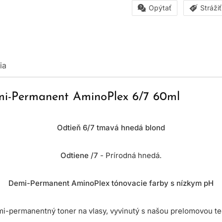
Opýtať
Stráži
ia
emi-Permanent AminoPlex 6/7 60ml
Odtieň 6/7 tmavá hnedá blond
Odtiene /7
- Prírodná hnedá.
Demi-Permanent AminoPlex tónovacie farby s nízkym pH
mi-permanentný toner na vlasy, vyvinutý s našou prelomovou t