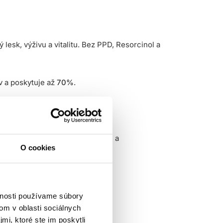
sk, výživu a vitalitu. Bez PPD, Resorcinol a
v a poskytuje až
70%
.
 náš záväzok k prirodzenejšiemu a
O cookies
pených končekov.
vnosti používame súbory
ca zmes stabilnejšia, intenzívnejšia a
om v oblasti sociálnych
mi, ktoré ste im poskytli