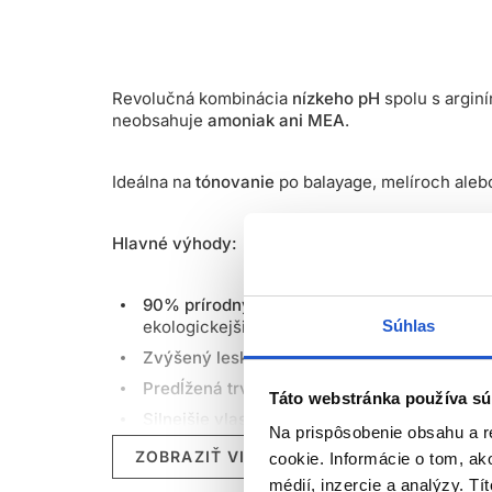
Revolučná kombinácia
nízkeho pH
spolu s argin
neobsahuje
amoniak ani MEA
.
Ideálna na
tónovanie
po balayage, melíroch ale
Hlavné výhody:
90% prírodných zložiek
- Naše receptúry far
ekologickejšiemu prístupu k
starostlivosti o
Súhlas
Zvýšený lesk
- 100% úspech v dosiahnutí les
Predĺžená trvácnosť
- O 20 % dlhšia trvácno
Táto webstránka používa sú
Silnejšie vlasy
- Dokonalá kombinácia ingredi
Na prispôsobenie obsahu a r
Technológia Liquid Crystal
- Tekuté kryštály
ZOBRAZIŤ VIAC
cookie. Informácie o tom, ak
trvácnejšia.
médií, inzercie a analýzy. Tí