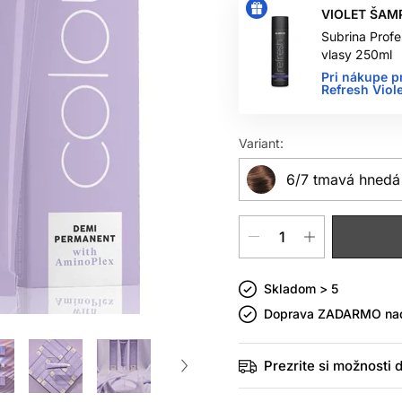
VIOLET ŠAM
Subrina Profe
vlasy 250ml
Pri nákupe p
Refresh Vio
Variant:
6/7 tmavá hnedá
Skladom > 5
Doprava ZADARMO n
Prezrite si možnosti