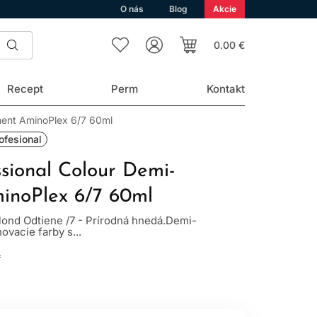
O nás
Blog
Akcie
0.00 €
Recept
Perm
Kontakt
nent AminoPlex 6/7 60ml
ofesional
ssional Colour Demi-
inoPlex 6/7 60ml
lond Odtiene /7 - Prírodná hnedá.Demi-
vacie farby s...
L