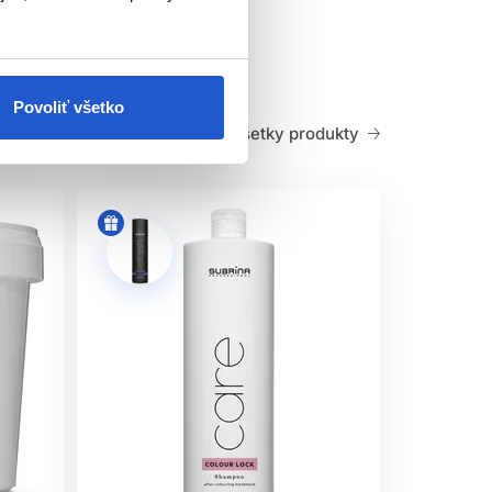
záväzok ku Cruelty Free ingredienciám a
lne menej dráždivé spôsoby farbenia.
Povoliť všetko
Všetky produkty
 pH
 farby vo vlasoch a následne používajte