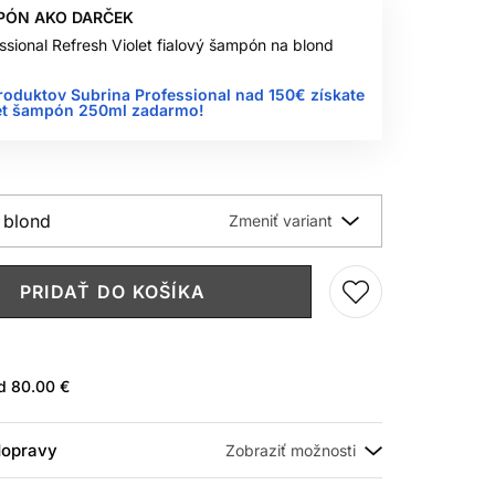
PÓN AKO DARČEK
ssional Refresh Violet fialový šampón na blond
roduktov Subrina Professional nad 150€ získate
let šampón 250ml zadarmo!
 blond
PRIDAŤ DO KOŠÍKA
ad
80.00 €
 dopravy