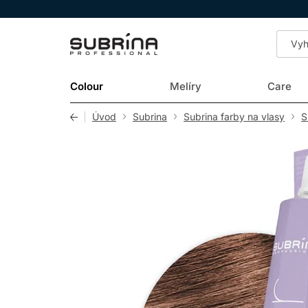
LOMAX
Colour
Melíry
Care
Úvod
Subrina
Subrina farby na vlasy
S