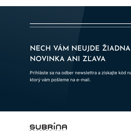
rozmer.
TÓNOVANIE MELÍROV:
Na neutralizáciu nežiaduc
zosvetlovanie s fóliami, balayage, ombre atď. Be
PREPÁJANIE FARIEB:
Prepájanie a zjednotenie 
NECH VÁM NEUJDE ŽIADNA
odrastov.
NOVINKA ANI ZĽAVA
DODANIE LESKU:
Dodajte lesk a žiarivosť farbe
Prihláste sa na odber newslettra a získajte kód 
ktorý vám pošleme na e-mail.
Prelomová 
ARGINÍN:
Arginín, prirodzene prítomný proteín vo
hrá kľúčovú úlohu pri zabezpečení kontrolovanej
LOMAX