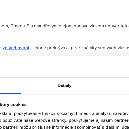
ínom, Omega-9 a mandľovým olejom dodáva vlasom neuveriteľný le
bo
zosvetlovaní
. Účinne prekrýva aj prvé známky šedivých vlaso
ieb na vlasy sú vyvinuté s 90% prírodnými zložkami, čo odráža
 vlasy
.
Detaily
ku*, vďaka čomu vlasy vyzerajú žiarivejšie a zdravšie.
sť farby v porovnaní s farbou na vlasy bez AminoPlex**.
bory cookies
encií posilňuje vlasy počas farbenia a znižuje výskyt rozštie
eklám, poskytovanie funkcií sociálnych médií a analýzu návšte
, špeciálny systém ukladania pigmentov, vďaka ktorému je farbia
o používate naše webové stránky, poskytujeme aj našim partner
to partneri môžu príslušné informácie skombinovať s ďalšími údaj