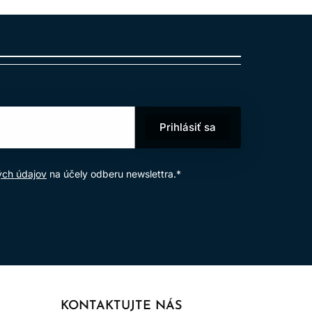
melírovacej službe, ako je klasické
zeného prechodu medzi farbami. Bez viditeľných
Prihlásiť sa
).
ých údajov
na účely odberu newslettra.*
é tónovanie
močnými vlastnosťami zlepšujúcimi vlasy. Arginín
epšovať zdravie a integritu vlasov.
KONTAKTUJTE NÁS