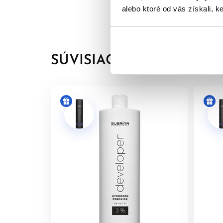
Aroma Guard
- Technológia, ktorá znižuje 
alebo ktoré od vás získali, ke
Vegánske ingrediencie
- Naše receptúry far
receptúram ohľaduplným k životnému prostr
Bez rezorcinolu
- Demi receptúry neobsahujú 
SÚVISIACE PRODUKTY
Po
Pomer miešania -
1 časť toneru : 2 častiam Subr
Použitie vyvíjaču
- Vždy používajte Subrina Prof
Čas pôsobenia
- Farbiacu zmes nechajte pôsobiť 
Uzamknutie a údržba farby vlasov
- Pre dokonal
produkty z radu
Colour
pre udržiavanie žiarivosti