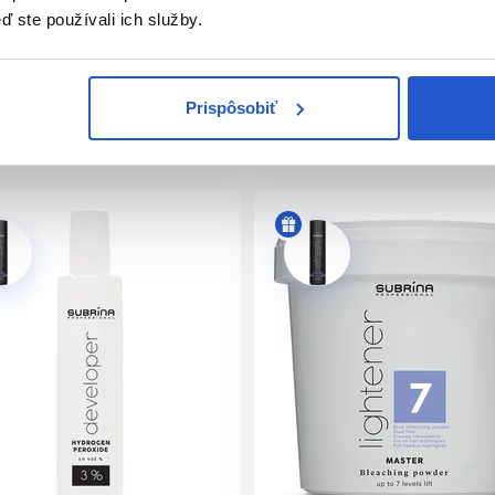
ľudské vnímanie zápachu a nahrádza ho príjemnou vôňou.
ď ste používali ich služby.
ieb obsahujú výhradne vegánske prísady, ktoré zdôrazňujú náš 
ediu.
rezorcinol. Pre tých, ktorí hľadajú alternatívu pre potencioná
Prispôsobiť
užitie Subrina Professional Demi-Permanent tonerov s nízkym
ina Professional vyvíjaču (Napríklad 50g toneru + 100g vyvíjaču)
essional vyvíjače v koncentrácií
1,9%
alebo v koncentrácii
3%
15 - 25 minút podľa farbiacej služby, ktorú používate.
é výsledky použite produkty z radu
Colour Lock
pre uzamknutie
 a trvácnosti farby.