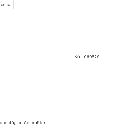
ť cenu
Kód: 060829
echnológiou AminoPlex.