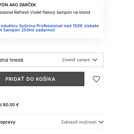
PÓN AKO DARČEK
ssional Refresh Violet fialový šampón na blond
roduktov Subrina Professional nad 150€ získate
let šampón 250ml zadarmo!
odná hnedá
PRIDAŤ DO KOŠÍKA
ad
80.00 €
 dopravy