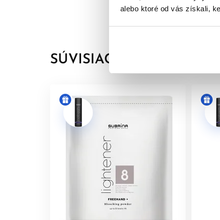
Aroma Guard
- Technológia, ktorá znižuje 
alebo ktoré od vás získali, ke
Vegánske ingrediencie
- Naše receptúry far
receptúram ohľaduplným k životnému prostr
Bez rezorcinolu
- Demi receptúry neobsahujú 
SÚVISIACE PRODUKTY
Po
Pomer miešania -
1 časť toneru : 2 častiam Subr
Použitie vyvíjaču
- Vždy používajte Subrina Prof