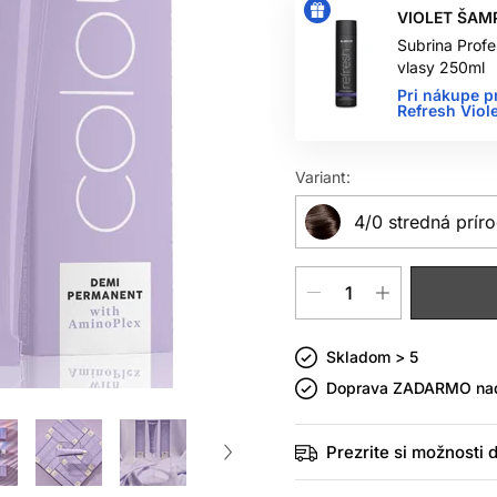
VIOLET ŠAM
Subrina Profe
vlasy 250ml
Pri nákupe p
Refresh Vio
Variant:
4/0 stredná prír
Skladom > 5
Doprava ZADARMO n
Prezrite si možnosti