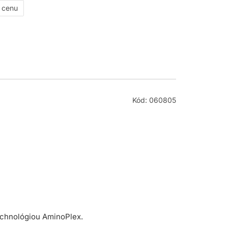
ť cenu
Kód: 060805
echnológiou AminoPlex.