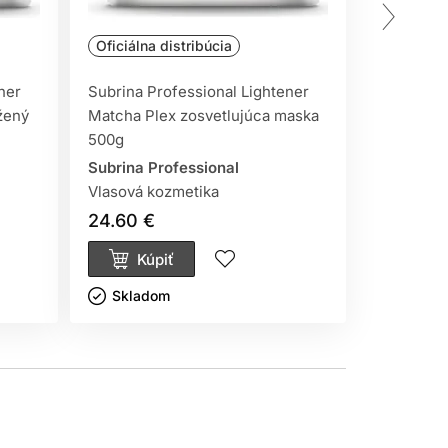
Oficiálna
Oficiálna distribúcia
Profesion
ner
Subrina Professional Lightener
Subrina P
žený
Matcha Plex zosvetlujúca maska
vyvíjač 3
500g
Subrina P
Subrina Professional
Subrina V
Vlasová kozmetika
24.60 €
2.05 €
Kúpiť
Kúp
Skladom ㅤ
Sklado