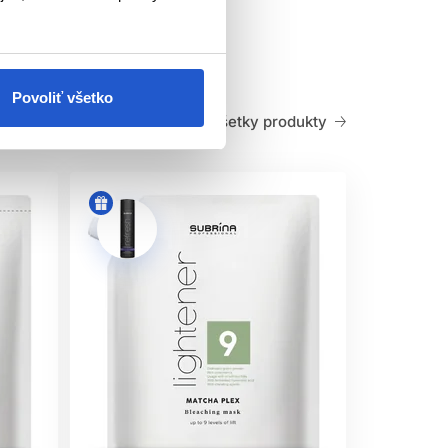
záväzok ku Cruelty Free ingredienciám a
lne menej dráždivé spôsoby farbenia.
Povoliť všetko
Všetky produkty
 pH