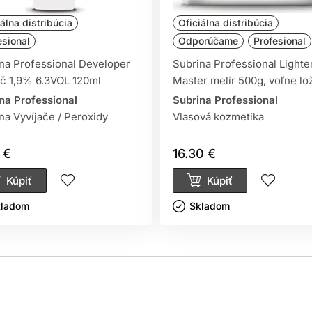
iálna distribúcia
Oficiálna distribúcia
esional
Odporúčame
Profesional
na Professional Developer
Subrina Professional Lighte
ač 1,9% 6.3VOL 120ml
Master melír 500g, voľne lo
na Professional
Subrina Professional
na Vyvíjače / Peroxidy
Vlasová kozmetika
 €
16.30 €
Kúpiť
Kúpiť
ladom ㅤ
Skladom ㅤ