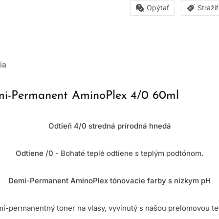
Opýtať
Stráži
ia
emi-Permanent AminoPlex 4/0 60ml
Odtieň 4/0 stredná prírodná hnedá
Odtiene /0
- Bohaté teplé odtiene s teplým podtónom.
Demi-Permanent AminoPlex tónovacie farby s nízkym pH
mi-permanentný toner na vlasy, vyvinutý s našou prelomovou t