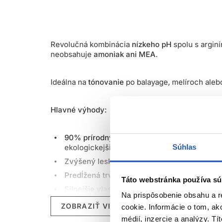
Revolučná kombinácia
nízkeho pH
spolu s argin
neobsahuje
amoniak ani MEA
.
Ideálna na
tónovanie
po balayage, melíroch ale
Hlavné výhody:
90% prírodných zložiek
- Naše receptúry far
ekologickejšiemu prístupu k
starostlivosti o
Súhlas
Zvýšený lesk
- 100% úspech v dosiahnutí les
Predĺžená trvácnosť
- O 20 % dlhšia trvácno
Táto webstránka používa sú
Silnejšie vlasy
- Dokonalá kombinácia ingredi
Na prispôsobenie obsahu a r
Technológia Liquid Crystal
- Tekuté kryštály
ZOBRAZIŤ VIAC
cookie. Informácie o tom, ak
trvácnejšia.
médií, inzercie a analýzy. Tí