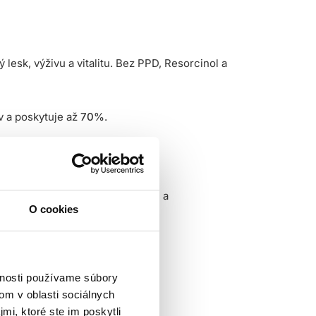
sk, výživu a vitalitu. Bez PPD, Resorcinol a
v a poskytuje až
70%
.
 náš záväzok k prirodzenejšiemu a
O cookies
pených končekov.
vnosti používame súbory
ca zmes stabilnejšia, intenzívnejšia a
om v oblasti sociálnych
mi, ktoré ste im poskytli