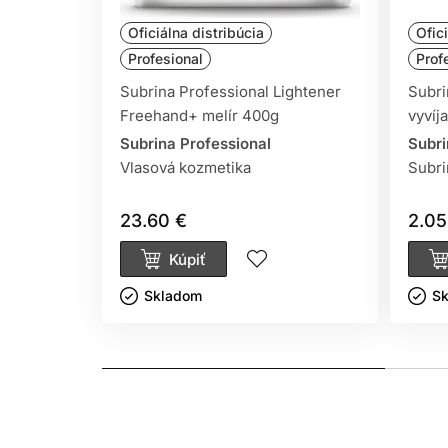
Oficiálna distribúcia
Ofic
Profesional
Prof
Subrina Professional Lightener
Subri
Freehand+ melír 400g
vyvíj
Subrina Professional
Subri
Vlasová kozmetika
Subri
23.60 €
2.05
Kúpiť
Skladom ㅤ
Sk