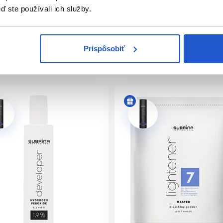
ľudské vnímanie zápachu a nahrádza ho príjemnou vôňou.
ď ste používali ich služby.
ieb obsahujú výhradne vegánske prísady, ktoré zdôrazňujú náš 
ediu.
rezorcinol. Pre tých, ktorí hľadajú alternatívu pre potencioná
Prispôsobiť
užitie Subrina Professional Demi-Permanent tonerov s nízkym
ina Professional vyvíjaču (Napríklad 50g toneru + 100g vyvíjaču)
essional vyví