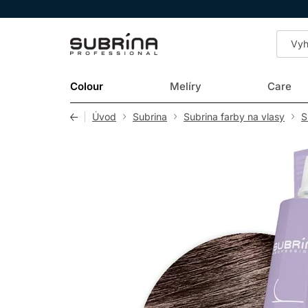
LOMAX
Colour
Melíry
Care
Úvod
Subrina
Subrina farby na vlasy
S