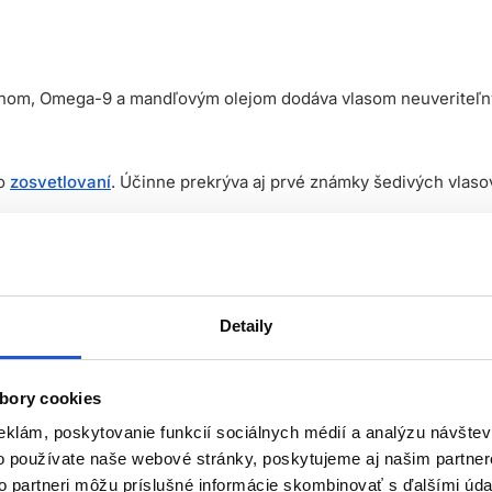
ínom, Omega-9 a mandľovým olejom dodáva vlasom neuveriteľný le
bo
zosvetlovaní
. Účinne prekrýva aj prvé známky šedivých vlaso
ieb na vlasy sú vyvinuté s 90% prírodnými zložkami, čo odráža
 vlasy
.
Detaily
ku*, vďaka čomu vlasy vyzerajú žiarivejšie a zdravšie.
sť farby v porovnaní s farbou na vlasy bez AminoPlex**.
bory cookies
encií posilňuje vlasy počas farbenia a znižuje výskyt rozštie
eklám, poskytovanie funkcií sociálnych médií a analýzu návšte
, špeciálny systém ukladania pigmentov, vďaka ktorému je farbia
o používate naše webové stránky, poskytujeme aj našim partner
to partneri môžu príslušné informácie skombinovať s ďalšími údaj