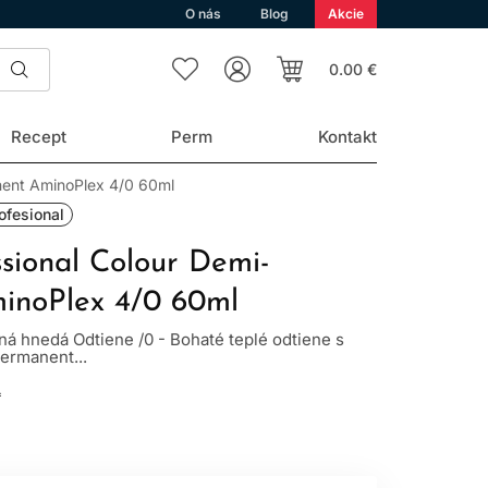
O nás
Blog
Akcie
0.00 €
Recept
Perm
Kontakt
nent AminoPlex 4/0 60ml
ofesional
ssional Colour Demi-
inoPlex 4/0 60ml
ná hnedá Odtiene /0 - Bohaté teplé odtiene s
ermanent...
L