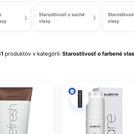
poskytovala cielene vyváženú kombináciu aktívnych látok, ktoré
vlasovej pokožky.
o
Starostlivosť o suché
Starostlivos
 viesť k narušeniu prirodzenej rovnováhy vlasov, oslabeniu ko
asy
vlasy
vlasy
ľa typu vlasov také dôležité – pomáha vám
rýchlejšie a presnejš
potrebujú.
ejto kategórii nájdete široký sortiment prípravkov na vlasy rozd
81
produktov v kategórií:
Starostlivosť o farbené vla
sy
- Ak vás trápi nízky objem alebo rednúce vlasy, siahnite po p
biotín, keratín či kofeín, ktoré posilňujú vlasové vlákna a stim
silnejšie a viditeľne zdravšie vlasy.
 dlhých a zdravých vlasoch? Vyskúšajte prípravky na rast vlasov
okyseliny či vitamíny skupiny B. Tieto látky podporujú rast nový
pokožky hlavy a predchádzajú lámaniu.
 vlasy
- Kučeravé vlasy sú prirodzene suchšie a náchylnejšie n
ša ponuka prípravkov na kučeravé vlasy obsahuje produkty s 
ra, ktoré znižujú krepatenie, zvýrazňujú štruktúru kučier a obno