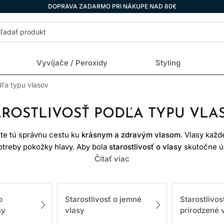
DOPRAVA ZADARMO PRI NÁKUPE NAD 80€
Vyvíjače / Peroxidy
Styling
dľa typu vlasov
AROSTLIVOSŤ PODĽA TYPU VLA
dite tú správnu cestu ku
krásnym a zdravým vlasom
. Vlasy každ
potreby pokožky hlavy. Aby bola
starostlivosť o vlasy
skutočne úč
me vytvorili kategóriu
Starostlivosť podľa typu vlasov
Čítať viac
, kde náj
ky na vlasy, ktoré riešia konkrétne výzvy jednotlivých vlasových
LASOV ROZHODUJÚCI PRI VÝ
o
Starostlivosť o jemné
Starostlivos
sy
vlasy
prirodzené 
vé, suché, mastné, normálne, farbené alebo poškodené – majú 