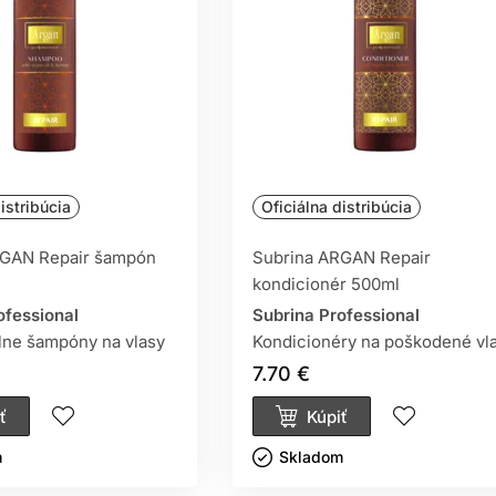
istribúcia
Oficiálna distribúcia
RGAN Repair šampón
Subrina ARGAN Repair
kondicionér 500ml
ofessional
Subrina Professional
lne šampóny na vlasy
Kondicionéry na poškodené vl
7.70 €
ť
Kúpiť
ㅤ
Skladom ㅤ