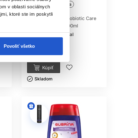
Oficiálna distribúcia
om v oblasti sociálnych
mi, ktoré ste im poskytli
Subrina RECEPT Probiotic Care
šampón na vlasy 400ml
Subrina Professional
Ostatné šampóny
Povoliť všetko
7.20 €
Kúpiť
Skladom ㅤ