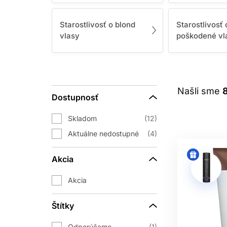
kozmetika
je formulovaná tak, aby 
Starostlivosť o blond
Starostlivosť 
Používanie nesprávnych prípravkov môže
vlasy
poškodené vl
preto je rozdelenie produktov pod
Čo nájdete v tejto kategórii? V t
Našli sme
Dostupnosť
Starostlivosť o jemné a rednúce vla
produkty obsahujú zložky ako kolagén, 
Skladom
12
Aktuálne nedostupné
4
Prípravky na rast vlasov
- Snívate o
kyselinu hyalurónovú, kofeín, amin
Akcia
Akcia
Starostlivosť o kučeravé a vlnité
hydratáciu, výživu a definíciu. Na
Štítky
proteínmi či aloe ve
Odporúčame
1