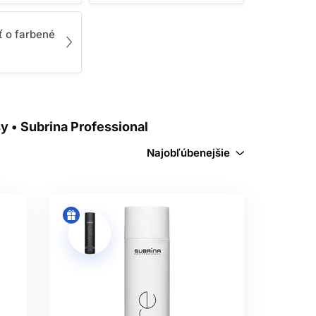
 riešia konkrétne problémy vlasov a
ť o farbené
rienkov, lámaniu či strate lesku. Práve
ie
nájsť to, čo vaše vlasy skutočne
elených podľa konkrétnych potrieb:
sy • Subrina Professional
rípravkoch na zahustenie vlasov. Tieto
Najobľúbenejšie
ulujú ich rast. Výsledkom sú hustejšie,
, ktoré obsahujú výťažky z rozmarínu,
ch vlasov, zlepšujú mikrocirkuláciu
a poškodenie. Vyžadujú špeciálnu
bambuckým maslom, kokosovým olejom,
vujú pružnosť vlasov.