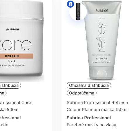
ktoré riešia konkrétny problém – využite naše filtre a rozdelenie
 Zabudnite na univerzálne riešenia. Každý typ vlasov si zaslúži i
lasov nájdete produkty, ktoré premenia vaše vlasy na silné, zdravé
onálnu vlasovú kozmetiku, ktorá rešpektuje potreby vašich vlasov
istribúcia
Oficiálna distribúcia
me
Odporúčame
ofessional Care
Subrina Professional Refresh
ska 500ml
Colour Platinum maska 150ml
ofessional
Subrina Professional
atin
Farebné masky na vlasy