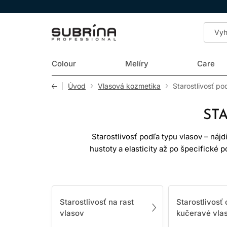
LOMAX
Colour
Melíry
Care
Úvod
Vlasová kozmetika
Starostlivosť po
ST
Starostlivosť podľa typu vlasov – náj
hustoty a elasticity až po špecifické 
presne podľa ich typu. Práve preto s
príprav
PREČO JE TYP V
Starostlivosť na rast
Starostlivosť 
vlasov
kučeravé vla
Rozdielne typy vlasov – jemné, kučera