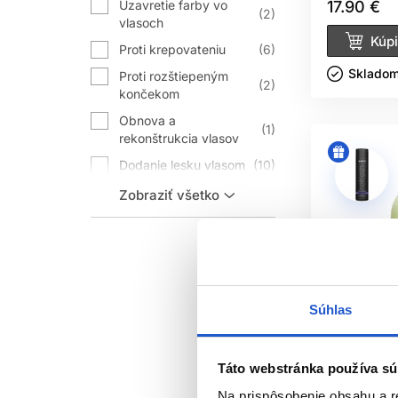
Uzavretie farby vo
17.90 €
2
vlasoch
Kúpi
Proti krepovateniu
6
Skladom 
Proti rozštiepeným
2
končekom
Obnova a
1
rekonštrukcia vlasov
Dodanie lesku vlasom
10
Uhladenie vlasov
6
Zobraziť všetko
Dodanie hebkosti
3
vlasom
Výživa vlasov
9
Hydratácia vlasov
6
Súhlas
Táto webstránka používa sú
Na prispôsobenie obsahu a r