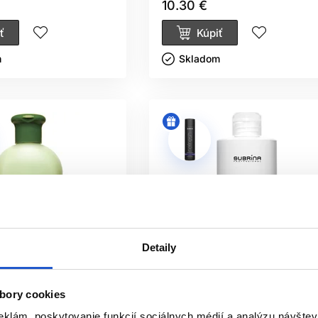
10.30 €
ť
Kúpiť
ㅤ
Skladom ㅤ
Detaily
bory cookies
eklám, poskytovanie funkcií sociálnych médií a analýzu návšte