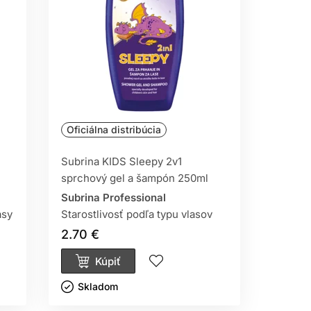
Oficiálna distribúcia
Subrina KIDS Sleepy 2v1
sprchový gel a šampón 250ml
Subrina Professional
asy
Starostlivosť podľa typu vlasov
2.70 €
Kúpiť
Skladom ㅤ