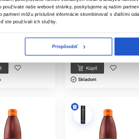
istribúcia
Oficiálna distribúcia
o používate naše webové stránky, poskytujeme aj našim partner
to partneri môžu príslušné informácie skombinovať s ďalšími údaj
ECEPT Double Power
Subrina Professional Care
ď ste používali ich služby.
vlasy 400ml
Keratin lotion 480ml
ofessional
Subrina Professional
 objem a hustejšie
Subrina Keratin
Prispôsobiť
9.90 €
ť
Kúpiť
ㅤ
Skladom ㅤ