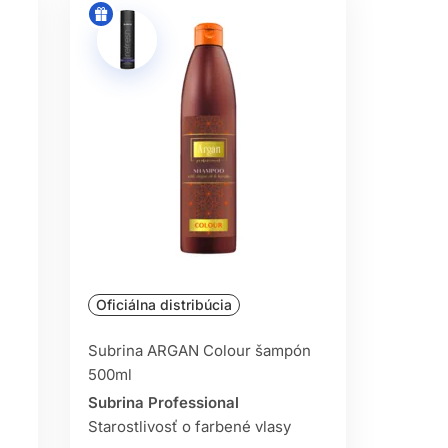
 podľa typu vlasov.
ndividuálnu a odbornú starostlivosť. V
, lesklé a plné života. Investujte do
 a prináša skutočné výsledky.
Oficiálna distribúcia
Subrina ARGAN Colour šampón
500ml
Subrina Professional
Starostlivosť o farbené vlasy