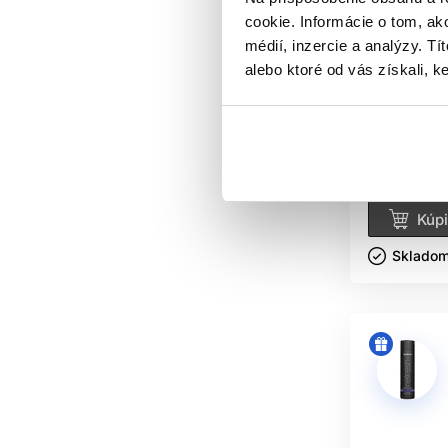
Oficiálna d
cookie. Informácie o tom, ak
médií, inzercie a analýzy. Tí
Subrina R
alebo ktoré od vás získali, ke
šampón na 
Subrina Pr
Šampóny na
vlasy
7.20 €
Kúpi
Skladom 