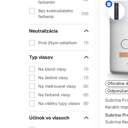
farbením
Zvoľte prípravky, 
Bez krátkodobého
10
farbenia
Objavte silu cielenej starostlivosti.
kategórii Starostlivosť podľa typu v
Neutralizácia
kvality a vyberte si profesi
Proti žltým odtieňom
1
Typ vlasov
Na blond vlasy
1
Na šedivé vlasy
1
Oficiálna d
Na melírované vlasy
8
Odporúča
Na farbené vlasy
9
Subrina Pr
Na všetky typy vlasov
8
Keratin ma
Subrina Pr
Účinok vo vlasoch
Subrina Ker