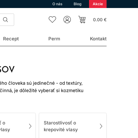
O nás
Blog
Akcie
0.00 €
Recept
Perm
Kontakt
SOV
ého človeka sú jedinečné - od textúry,
inná, je dôležité vyberať si kozmetiku
dete starostlivo vybrané profesionálne
 typov.
BERE KOZMETIKY?
ť o
Starostlivosť o
vlasy
krepovité vlasy
odlišné potreby.
Profesionálna vlasová