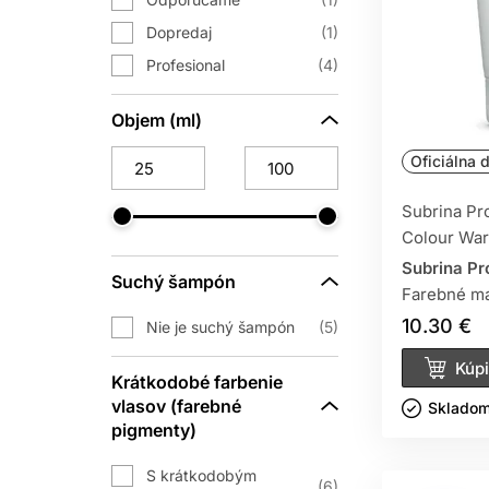
Prípravok na uhladenie vlasov
- Trápi
Dopredaj
1
ktorý zjemní vlasovú kutikulu, udrží hy
Profesional
4
Starostlivosť o farbené
a
poškodené
Objem (ml)
vlasová kozmetika ponúka regeneračné
Oficiálna d
PROFESIONÁL
Subrina Pr
Colour Wa
Subrina Pr
Suchý šampón
V našej ponuke nájdete iba profesio
Farebné ma
kvalitu, funkčnosť a účinnosť vám 
10.30 €
Nie je suchý šampón
5
ohľadom na pot
Kúpi
Krátkodobé farbenie
AKO SI VY
vlasov (farebné
Skladom 
pigmenty)
Identifikujte 
S krátkodobým
Zamerajte sa na hla
6