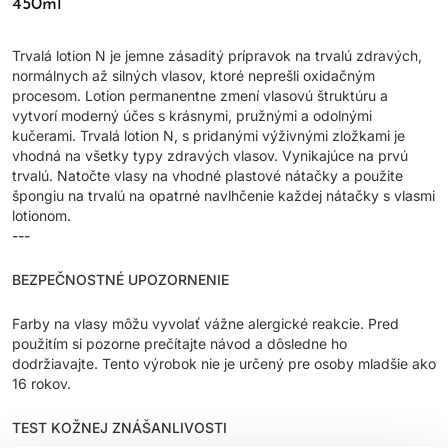
450ml
Trvalá lotion N je jemne zásaditý prípravok na trvalú zdravých,
normálnych až silných vlasov, ktoré neprešli oxidačným
procesom. Lotion permanentne zmení vlasovú štruktúru a
vytvorí moderný účes s krásnymi, pružnými a odolnými
kučerami. Trvalá lotion N, s pridanými výživnými zložkami je
vhodná na všetky typy zdravých vlasov. Vynikajúce na prvú
trvalú. Natočte vlasy na vhodné plastové nátačky a použite
špongiu na trvalú na opatrné navlhčenie každej nátačky s vlasmi
lotionom.
---
BEZPEČNOSTNÉ UPOZORNENIE
Farby na vlasy môžu vyvolať vážne alergické reakcie. Pred
použitím si pozorne prečítajte návod a dôsledne ho
dodržiavajte. Tento výrobok nie je určený pre osoby mladšie ako
16 rokov.
TEST KOŽNEJ ZNÁŠANLIVOSTI