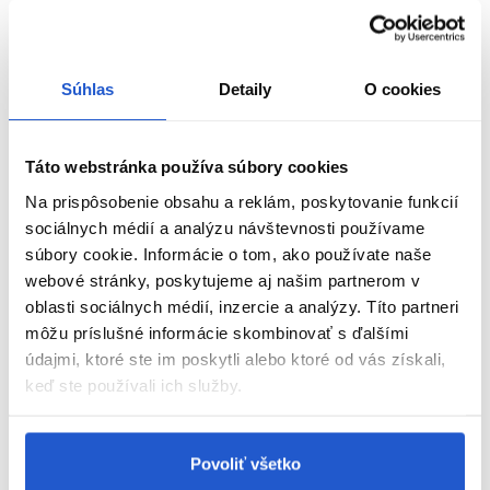
Aby sa predišlo alergickej reakcii, musí byť orientačný test
kožnej znášanlivosti vykonaný
48 hodín pred každým použitím
produktu
. Naneste malé množstvo farby na čistú, suchú
Súhlas
Detaily
O cookies
pokožku (napr. na vnútornú stranu predlaktia) a nechajte
pôsobiť. Ak sa počas testu alebo do 48 hodín objaví
podráždenie, svrbenie, začervenanie alebo iné reakcie, výrobok
nepoužívajte.
Táto webstránka používa súbory cookies
Na prispôsobenie obsahu a reklám, poskytovanie funkcií
NEFARBIŤ VLASY, AK:
sociálnych médií a analýzu návštevnosti používame
súbory cookie. Informácie o tom, ako používate naše
máte vyrážky, citlivú, podráždenú alebo poškodenú
pokožku hlavy,
webové stránky, poskytujeme aj našim partnerom v
oblasti sociálnych médií, inzercie a analýzy. Títo partneri
ste v minulosti zaznamenali alergickú reakciu na farbenie
vlasov,
môžu príslušné informácie skombinovať s ďalšími
údajmi, ktoré ste im poskytli alebo ktoré od vás získali,
ste už mali alergickú reakciu na dočasné tetovanie čiernou
ZOBRAZIŤ VIAC
henou.
keď ste používali ich služby.
BEZPEČNOSTNÉ OPATRENIA:
Parametre
Povoliť všetko
Zabráňte kontaktu s očami. Pri zasiahnutí očí ich okamžite