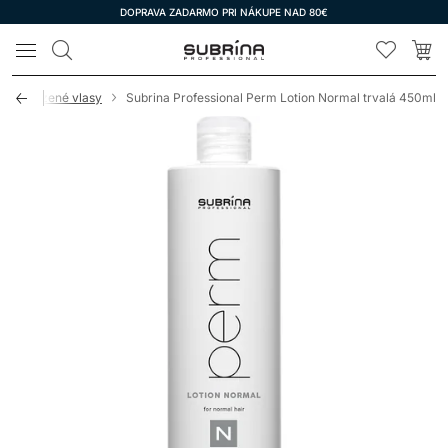
DOPRAVA ZADARMO PRI NÁKUPE NAD 80€
LOMAX
 o prirodzené vlasy
Subrina Professional Perm Lotion Normal trvalá 450ml