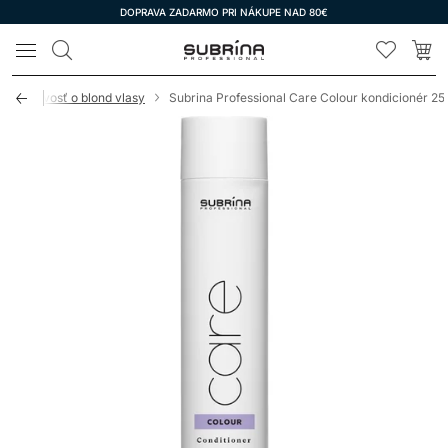
DOPRAVA ZADARMO PRI NÁKUPE NAD 80€
LOMAX
Starostlivosť o blond vlasy
Subrina Professional Care Colour kondicionér 2