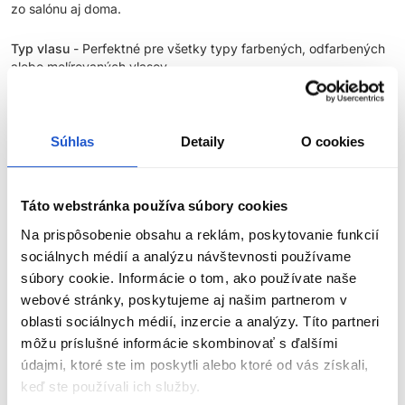
zo salónu aj doma.
Typ vlasu
- Perfektné pre všetky typy farbených, odfarbených
alebo melírovaných vlasov.
Súhlas
Detaily
O cookies
INGREDIENCIE:
Superfood Quinoa
- Prírodný proteín, vynikajúci na udržanie a
podporu farby vlasov. Chráni farbu vlasov a zabraňuje jej
Táto webstránka používa súbory cookies
vymývaniu.
Na prispôsobenie obsahu a reklám, poskytovanie funkcií
sociálnych médií a analýzu návštevnosti používame
Keratín
- Vytvára väzby vo vlasovom vlákne a pomáha opraviť
súbory cookie. Informácie o tom, ako používate naše
vnútornú štruktúru vlasov po farbení.
webové stránky, poskytujeme aj našim partnerom v
Sacharidový Izomerát
- Prírodný zvlhčovač, cukor, ktorý
oblasti sociálnych médií, inzercie a analýzy. Títo partneri
zaisťuje okamžitú a hĺbkovú hydratáciu. Hydratácia eliminuje
môžu príslušné informácie skombinovať s ďalšími
elektrizovanie a zvýrazňuje žiarivosť farby.
údajmi, ktoré ste im poskytli alebo ktoré od vás získali,
keď ste používali ich služby.
Glycerín
- Zvlhčujúca a obnovujúca zložka, ktorá sa nachádza
ZOBRAZIŤ VIAC