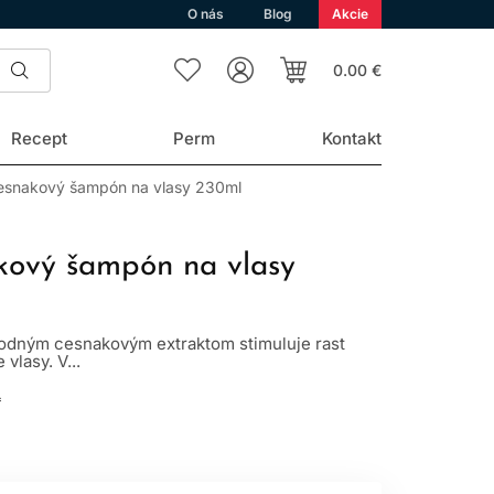
O nás
Blog
Akcie
0.00 €
Recept
Perm
Kontakt
esnakový šampón na vlasy 230ml
kový šampón na vlasy
odným cesnakovým extraktom stimuluje rast
vlasy. V...
L