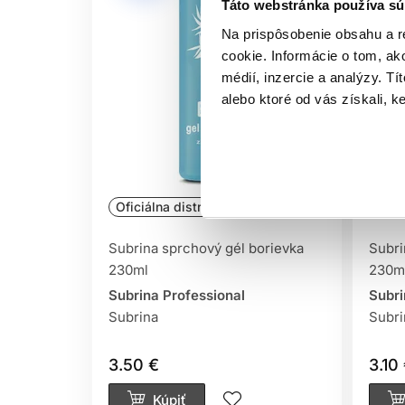
Táto webstránka používa sú
Na prispôsobenie obsahu a r
cookie. Informácie o tom, ak
médií, inzercie a analýzy. Tí
alebo ktoré od vás získali, ke
Oficiálna distribúcia
Ofic
Subrina sprchový gél borievka
Subri
230ml
230m
Subrina Professional
Subri
Subrina
Subri
3.50 €
3.10
Kúpiť