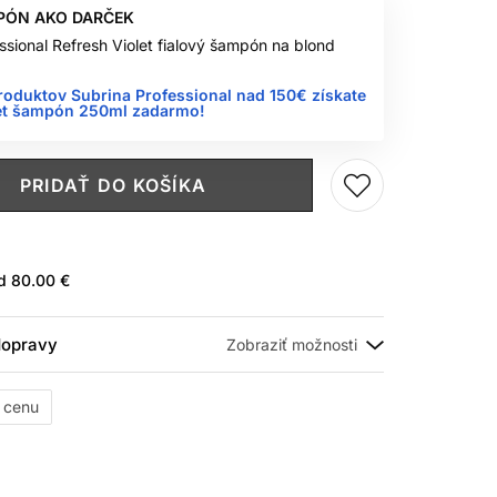
PÓN AKO DARČEK
ssional Refresh Violet fialový šampón na blond
roduktov Subrina Professional nad 150€ získate
let šampón 250ml zadarmo!
PRIDAŤ DO KOŠÍKA
ad
80.00 €
 dopravy
ť cenu