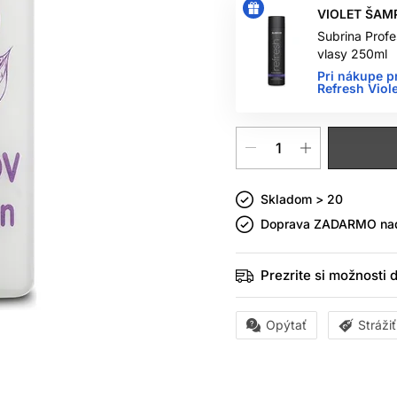
VIOLET ŠAM
Subrina Profe
vlasy 250ml
Pri nákupe p
Refresh Vio
Skladom > 20
Doprava ZADARMO n
Prezrite si možnosti
Opýtať
Stráži