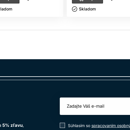
ladom ㅤ
Skladom ㅤ
na
5% zľavu
,
Súhlasím so
spracovaním osobn