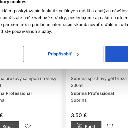
bory cookies
eklám, poskytovanie funkcií sociálnych médií a analýzu návšte
o používate naše webové stránky, poskytujeme aj našim partner
to partneri môžu príslušné informácie skombinovať s ďalšími údaj
ď ste používali ich služby.
Prispôsobiť
iálna distribúcia
Oficiálna distribúcia
na brezový šampón na vlasy
Subrina sprchový gél breza
l
230ml
na Professional
Subrina Professional
na
Subrina
 €
3.50 €
Kúpiť
Kúpiť