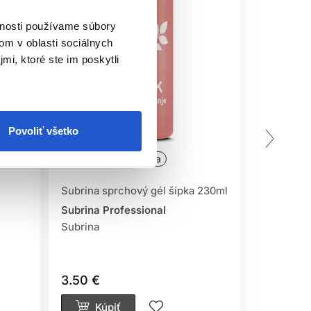
vnosti používame súbory
om v oblasti sociálnych
mi, ktoré ste im poskytli
Povoliť všetko
Oficiálna distribúcia
Oficiálna
Subrina sprchový gél šípka 230ml
Subrina r
vlasy 230
Subrina Professional
Subrina
Subrina P
Šampóny p
3.50 €
3.10 €
Kúpiť
Kúp