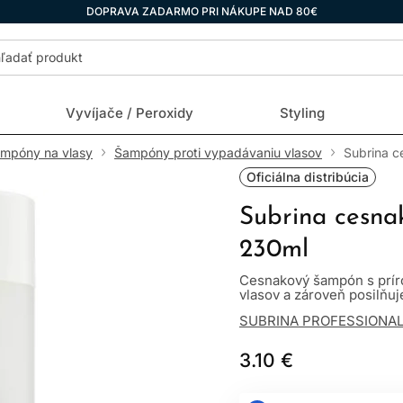
DOPRAVA ZADARMO PRI NÁKUPE NAD 80€
Vyvíjače / Peroxidy
Styling
ampóny na vlasy
Šampóny proti vypadávaniu vlasov
Subrina c
Oficiálna distribúcia
Subrina cesna
230ml
Cesnakový šampón s prír
vlasov a zároveň posilňuje 
SUBRINA PROFESSIONA
3.10 €