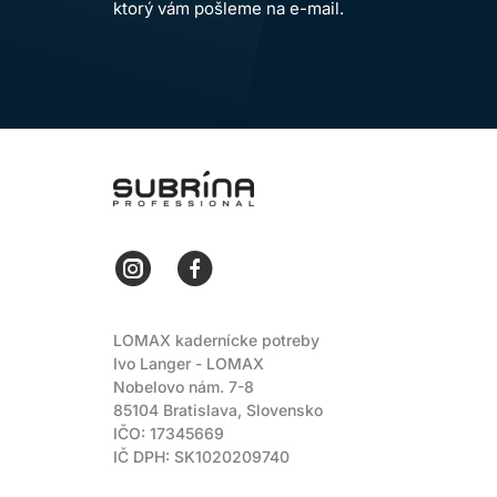
ktorý vám pošleme na e-mail.
LOMAX
LOMAX kadernícke potreby
Ivo Langer - LOMAX
Nobelovo nám. 7-8
85104 Bratislava, Slovensko
IČO: 17345669
IČ DPH: SK1020209740