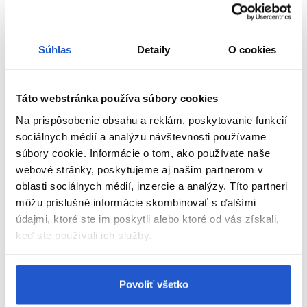
INGREDIENCIE:
Súhlas
Detaily
O cookies
Keratín
- Vytvára väzby vo vlasovom vlákne a pomáha obnoviť
prirodzenú ochrannú vrstvu vlasov nahradením stratených
bielkovín.
Táto webstránka používa súbory cookies
Pšeničný proteín
-Zlepšuje pružnosť vlasových vlákien a
Na prispôsobenie obsahu a reklám, poskytovanie funkcií
pomáha udržiavať vlasy elastické redukovaním straty vlhkosti
sociálnych médií a analýzu návštevnosti používame
vlasov.
súbory cookie. Informácie o tom, ako používate naše
Sacharidový izomerát
- Prírodný zvlhčovač, cukor, ktorý
webové stránky, poskytujeme aj našim partnerom v
zaisťuje okamžitú a hĺbkovú hydratáciu. Je vysoko účinný ako
oblasti sociálnych médií, inzercie a analýzy. Títo partneri
ZOBRAZIŤ VIAC
zvlhčovač a chráni citlivú a podráždenú pokožku hlavy.
môžu príslušné informácie skombinovať s ďalšími
údajmi, ktoré ste im poskytli alebo ktoré od vás získali,
Bambucké maslo
- Silný antioxidant, známy pre svoju
keď ste používali ich služby.
Parametre
výnimočnú hydratačnú schopnosť, ktorý zabraňuje strate vody a
lámaniu vlasov.
Video
Panthenol
- Tiež sa nazýva pro-vitamín B5, pomáha priťahovať
Povoliť všetko
vodu a udržať ju. Zvlhčuje vlasy a pokožku hlavy a zanecháva
Značka