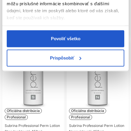
OCHRANA PRED TEPLOM
Starostlivosť o prirodzené vlasy
Starostlivosť o prirodzené vlasy
môžu príslušné informácie skombinovať s ďalšími
A SLNKOM
2.05 €
16.90 €
údajmi, ktoré ste im poskytli alebo ktoré od vás získali,
keď ste používali ich služby.
Kúpiť
Mám záujem
Nefarbené vlasy nie sú odolné voči neobmedzenému teplu.
Pred fénovaním, kulmovaním alebo žehlením použite
Skladom ㅤ
Aktuálne nedostupné
deklarovanú
tepelnú ochranu na vlasy
a nastavte najnižšiu
účinnú teplotu. Žehličku neveďte opakovane po rovnakom
Povoliť všetko
prameni.
Slnko môže meniť farbu aj kvalitu prirodzených vlasov. Pri
dlhom pobyte vonku pomáha pokrývka hlavy a vlasová
Prispôsobiť
kozmetika určená na ochranu pred UV žiarením. Po mori
alebo bazéne vlasy opláchnite čistou vodou.
OLEJE, SÉRA A
BEZOPLACHOVÁ
STAROSTLIVOSŤ
Oficiálna distribúcia
Oficiálna distribúcia
Olej alebo sérum môže zlepšiť lesk, uhladiť povrch a chrániť
končeky pred trením. Začnite jednou kvapkou alebo malou
Profesional
Profesional
dávkou. Pri jemných vlasoch aplikujte iba do spodnej časti
Subrina Professional Perm Lotion
Subrina Professional Perm Lotion
dĺžok. Kučeravé a hrubšie vlasy môžu potrebovať viac