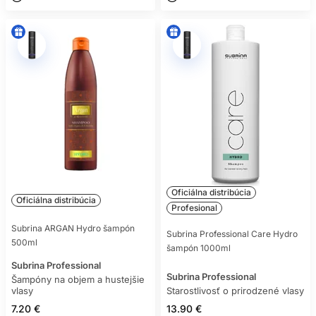
Šampón nanášajte ku korienkom, masírujte bruškami prstov
a dôkladne opláchnite. Dĺžky nedrhnite. Pri nánosoch zo
stylingu alebo tvrdej vody občas použite vhodný hĺbkovo
čistiaci či chelatačný produkt podľa návodu.
ŠAMPÓN A MASKA NA
SUCHÉ DĹŽKY
Aj pri prirodzených vlasoch môže byť vhodný
šampón na
suché vlasy
, ak sú dĺžky drsné a pokožka ho dobre toleruje.
Maska na suché vlasy pomáha zlepšiť hebkosť, sklz a lesk.
Nanášajte ju hlavne do dĺžok a frekvenciu upravte podľa
hrúbky vlasu.
Oficiálna distribúcia
Jemné prirodzené vlasy môže hutná maska zaťažiť. Hrubé,
Oficiálna distribúcia
Profesional
kučeravé alebo veľmi dlhé vlasy často znesú bohatšiu
starostlivosť. Rozhoduje výsledok po uschnutí: vlasy majú
Subrina ARGAN Hydro šampón
Subrina Professional Care Hydro
byť poddajné, nie mastné a bez pohybu.
500ml
šampón 1000ml
Subrina Professional
KONDICIONÉR PO
Subrina Professional
Šampóny na objem a hustejšie
vlasy
Starostlivosť o prirodzené vlasy
KAŽDOM UMYTÍ
7.20 €
13.90 €