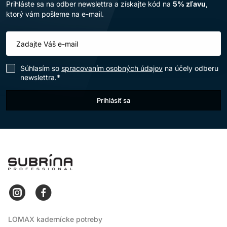
Prihláste sa na odber newslettra a získajte kód na
5% zľavu
,
V lete sledujte UV žiarenie, chlór, slanú vodu a častejšie
ktorý vám pošleme na e-mail.
umývanie. V zime sa pridáva suchý vzduch a trenie o
oblečenie. Namiesto úplne novej rutiny často stačí upraviť
frekvenciu masky, množstvo bezoplachového produktu a
spôsob ochrany končekov.
Po plávaní vlasy čo najskôr opláchnite. Pred dlhým pobytom
Súhlasím so
spracovaním osobných údajov
na účely odberu
vonku použite pokrývku hlavy a pri fénovaní nekompenzujte
newslettra.*
chladné počasie zbytočne vysokou teplotou.
AKO ZACHOVAŤ
Prihlásiť sa
PRIRODZENÝ POHYB A
LESK
Lesk nevzniká iba z oleja. Ovplyvňuje ho čistý a rovnomerný
LOMAX
povrch, šetrné rozčesávanie aj správny smer fénovania. Ak
sú vlasy zdravé, nezaťažujte ich automaticky
rekonštrukčnými kúrami určenými na silné poškodenie.
Najlepšia starostlivosť o prirodzené vlasy podporuje ich
vlastnú textúru. Rovné vlasy majú zostať ľahké, vlny pružné
a kučery definované bez zbytočného nánosu.
LOMAX kadernícke potreby