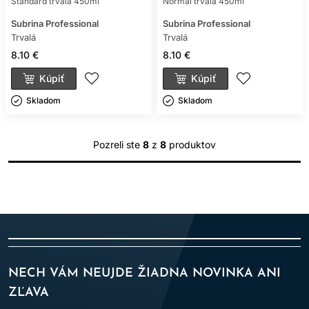
Standard trvalá 450ml
Normal trvalá 450ml
produktu.
Subrina Professional
Subrina Professional
Bezoplachový kondicionér uľahčuje rozčesávanie a môže
Trvalá
podporiť definíciu. Nie každý bezoplachový produkt
Trvalá
poskytuje tepelnú ochranu, preto si overte konkrétny údaj
8.10 €
8.10 €
na obale.
Kúpiť
Kúpiť
JEDNODUCHÁ RUTINA
Skladom ㅤ
Skladom ㅤ
BEZ PREPLNENIA
Základná rutina môže mať iba tri kroky: šampón, kondicionér
Pozreli ste
8
z
8
produktov
a jeden produkt podľa cieľa. Pre objem pridajte penu, pre
kučery gél, pre suché končeky sérum a pri teple ochranný
sprej. Masku používajte vtedy, keď prináša viditeľný úžitok.
Novinky pridávajte po jednej. Ak zmeníte celú rutinu naraz,
ťažko určíte, ktorý produkt vlasy zlepšil alebo zaťažil.
Pravidelne čistite kefy, vymieňajte poškodené gumičky a
vlasy neťahajte do príliš pevných účesov.
SEZÓNNE POTREBY
NECH VÁM NEUJDE ŽIADNA NOVINKA ANI
PRIRODZENÝCH VLASOV
ZĽAVA