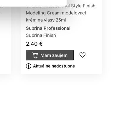
ish
Subrina Professional Style Finish
ý
Modeling Cream modelovací
krém na vlasy 25ml
Subrina Professional
Subrina Finish
2.40 €
Mám záujem
Aktuálne nedostupné