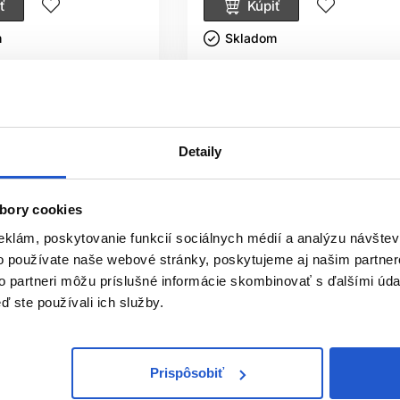
ť
Kúpiť
ㅤ
Skladom ㅤ
Detaily
bory cookies
eklám, poskytovanie funkcií sociálnych médií a analýzu návšte
o používate naše webové stránky, poskytujeme aj našim partner
to partneri môžu príslušné informácie skombinovať s ďalšími údaj
ď ste používali ich služby.
Oficiálna distribúcia
Prispôsobiť
istribúcia
Odporúčame