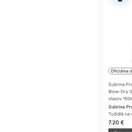
PRE KOHO SÚ 
Pre profesionálnych kaderníkov a barb
pre husté, nepoddajné vlasy,
PREČO SI VYBRA
Oficiálna d
Spoľahlivá fixácia bez zlepenia, jedno
objem vlasov aj tepelná ochrana na vla
Subrina Pr
Blow-Dry S
vlasov 150
Subrina Pr
Tužidlá na 
7.20 €