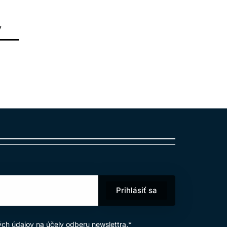
v
Prihlásiť sa
ých údajov
na účely odberu newslettra.*