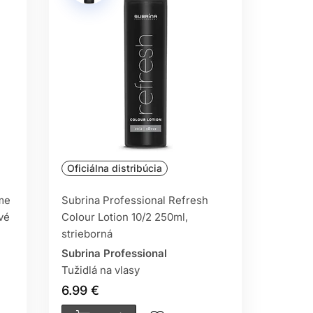
LINGU SUBRINA
ov doma, pre jemné vlasy bez objemu aj
g aj náročné účesové kreácie.
 VLASOV SUBRINA
Oficiálna distribúcia
 lak na vlasy, pasta na vlasy, púder na
onálne výsledky aj pri domácom použití.
ime
Subrina Professional Refresh
vé
Colour Lotion 10/2 250ml,
strieborná
Subrina Professional
Tužidlá na vlasy
6.99 €