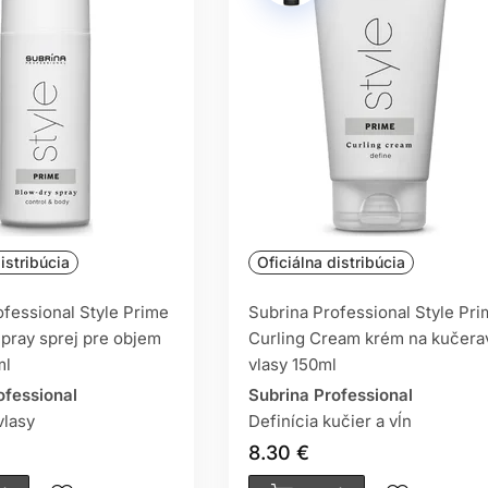
šetrné zloženie.
PRODUKTY VLASOVÉHO STY
URČENÉ?
erov, pre zákazníkov, ktorí si potrpia na kvalitný styling vlas
 pre krátke, stredne dlhé aj dlhé účesy a pre každodenný stylin
Ť PROFESIONÁLNY STYLING
istribúcia
Oficiálna distribúcia
duchá aplikácia a ľahká úprava účesu, široká ponuka produktov –
sy, vhodné pre rôzne typy vlasov a stylingové techniky, profesi
ofessional Style Prime
Subrina Professional Style Pr
pray sprej pre objem
Curling Cream krém na kučera
ml
vlasy 150ml
ofessional
Subrina Professional
vlasy
Definícia kučier a vĺn
8.30 €