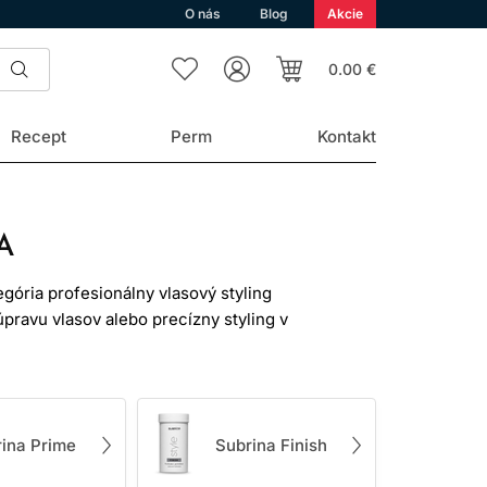
O nás
Blog
Akcie
0.00 €
Recept
Perm
Kontakt
A
egória profesionálny vlasový styling
pravu vlasov alebo precízny styling v
, aby rešpektovali štruktúru vlasov,
bjem aj ochranu.
– od jemných, splihnutých vlasov až po
cich používateľov, ktorí očakávajú
ina Prime
Subrina Finish