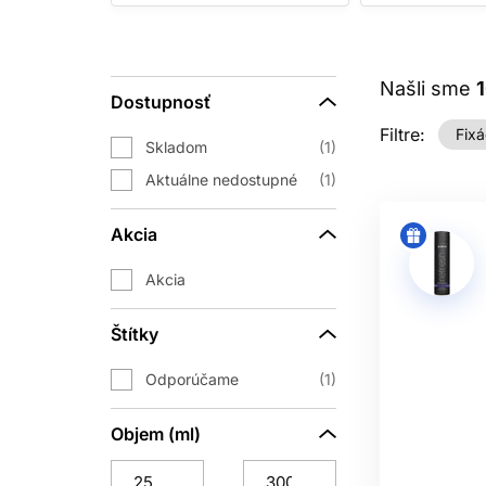
SUBRINA PROF
PERF
Našli sme
Dostupnosť
Produkty Subrina Professional STYLE
Filtre:
Fixá
definov
Skladom
1
PRIME
– prípravné produkty, k
Aktuálne nedostupné
1
Akcia
FINISH
– finálne k
Akcia
Vďaka tomu si môžete vytvoriť osob
Štítky
Odporúčame
1
STYLING VLAS
V kategórii Subrina Styling nájdete ko
Objem (ml)
dopĺň