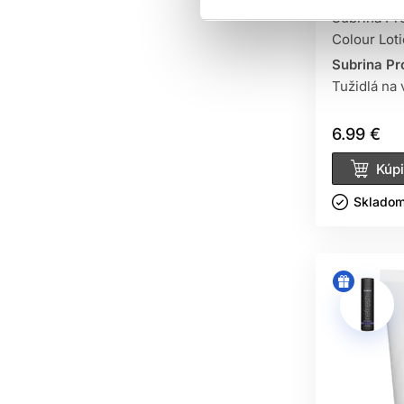
Subrina Pr
Colour Lot
Subrina Pr
Tužidlá na 
6.99 €
Kúpi
Skladom 