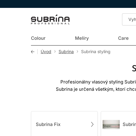
LOMAX
Colour
Melíry
Care
Úvod
Subrina
Subrina styling
Profesionálny vlasový styling Subri
Subrina je určená všetkým, ktorí chc
kaderníckom salóne. Značka Subrina 
podporovali ich
Sortiment vlasového stylingu Subrina 
husté, nepoddajné alebo kučeravé 
Subrina Fix
Subri