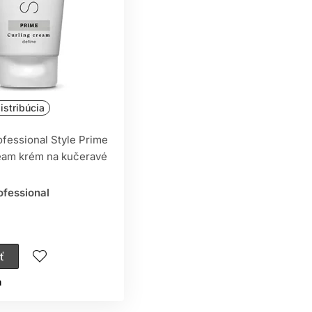
istribúcia
ofessional Style Prime
eam krém na kučeravé
ofessional
ť
ㅤ