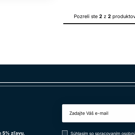
Pozreli ste
2
z
2
produkto
na
5% zľavu
,
Súhlasím so
spracovaním osobn