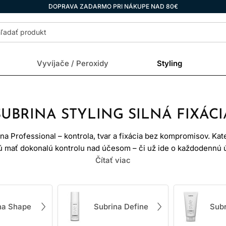
DOPRAVA ZADARMO PRI NÁKUPE NAD 80€
Vyvíjače / Peroxidy
Styling
SUBRINA STYLING SILNÁ FIXÁCI
na Professional – kontrola, tvar a fixácia bez kompromisov. Kat
ú mať dokonalú kontrolu nad účesom – či už ide o každodennú ú
Professional ponúka moderné stylingové produkty navrhnuté tak
Čítať viac
 prirodzený vzhľad a zároveň poskytovali spoľahlivú fixáciu, o
je vytvorený pre rôzne typy vlasov a rôzne stylingové potreby 
vlasy. Produkty sú vhodné pre profesionálov aj náročných domá
na Shape
Subrina Define
Subr
konzistentné výsledky bez zbytočného zaťaženia vlasov.