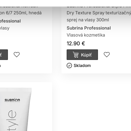
ofessional Refresh
Subrina Professional Style Fin
ion 6/7 250ml, hnedá
Dry Texture Spray texturizačn
sprej na vlasy 300ml
ofessional
vlasy
Subrina Professional
Vlasová kozmetika
12.90 €
ť
Kúpiť
ㅤ
Skladom ㅤ