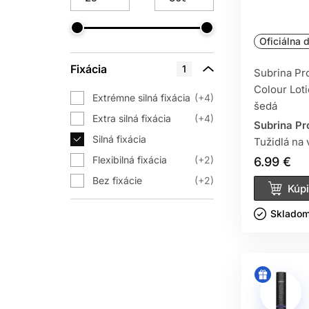
Lak na vlasy zabezpečuje spoľahlivú f
ponuke 
Oficiálna d
Pasta na vlasy je ideálnou voľbou pr
Fixácia
1
stredne
Subrina Pr
Colour Loti
Púder na objem vlasov dodáva okam
Extrémne silná fixácia
+4
šedá
Extra silná fixácia
+4
Subrina Pr
Silná fixácia
Tepelná ochrana na vlasy chráni 
Tužidlá na 
Flexibilná fixácia
+2
6.99 €
Bez fixácie
+2
Tieto produkty umožňujú pres
Kúpi
Skladom 
VLASOVÝ S
Subrina pri vývoji stylingových prípra
tak nepôsobí agresívne, vlasy nezle
Vďaka tomu je vlasový styling Subrina