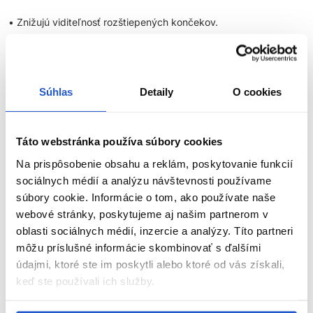
• Znižujú viditeľnosť rozštiepených končekov.
• Dostupné v štyroch šedých odtieňoch a jednom hnedom.
• Na osvieženie existujúcej farby vlasov.
Súhlas
Detaily
O cookies
• Rýchle tónovanie nežiaducich mosadzných odtieňov.
Táto webstránka používa súbory cookies
• Dodanie fixácie vlasom.
Na prispôsobenie obsahu a reklám, poskytovanie funkcií
• Hnedý odtieň je ideálny na dodanie teplého odtieňu mdlej a
sociálnych médií a analýzu návštevnosti používame
vymytej hnedej farbe vlasov.
súbory cookie. Informácie o tom, ako používate naše
webové stránky, poskytujeme aj našim partnerom v
oblasti sociálnych médií, inzercie a analýzy. Títo partneri
môžu príslušné informácie skombinovať s ďalšími
Kľúčová ingrediencia v tekutých farebných tužidlách?
údajmi, ktoré ste im poskytli alebo ktoré od vás získali,
Slnečnicový extrakt, ktorý zjemňuje a ošetruje poškodené vlasy.
keď ste používali ich služby.
• Obsahuje vitamíny a minerály, ktoré zlepšujú vlasovú štruktúru.
ZOBRAZIŤ VIAC