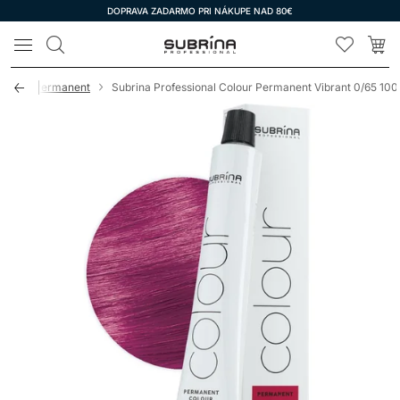
DOPRAVA ZADARMO PRI NÁKUPE NAD 80€
LOMAX
ubrina Permanent
Subrina Professional Colour Permanent Vibrant 0/65 10