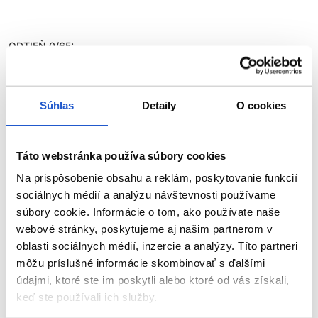
ODTIEŇ 0/65:
• Žiarivejší a svetlejší ružový odtieň
Súhlas
Detaily
O cookies
Creative Mix
Táto webstránka používa súbory cookies
• Živšie a výraznejšie farebné odtiene.
Na prispôsobenie obsahu a reklám, poskytovanie funkcií
• Creative mix je aditívum, ktoré sa môže pridať do oxidačných
sociálnych médií a analýzu návštevnosti používame
farieb na zvýraznenie, posilnenie alebo neutralizáciu farby.
súbory cookie. Informácie o tom, ako používate naše
• Množstvo Creative Mix ovplyvní hĺbku farby, takže ho treba
primiešavať opatrne.
webové stránky, poskytujeme aj našim partnerom v
• Vernejšie odtiene oproti predošlým Unique farbám.
oblasti sociálnych médií, inzercie a analýzy. Títo partneri
môžu príslušné informácie skombinovať s ďalšími
údajmi, ktoré ste im poskytli alebo ktoré od vás získali,
keď ste používali ich služby.
POUŽITIE
ZOBRAZIŤ VIAC