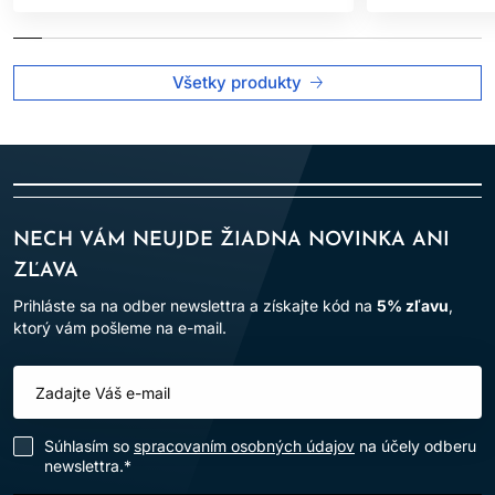
• Vyššie ukladanie olejov.
• Vyživujúcejšie vlastnosti.
• Rýchlejšia penetrácia zásaditých zložiek.
Všetky produkty
• Zlepšenie ukladania farieb.
• Dodáva lesk.
4. ARGÁNOVÝ OLEJ - Argánový olej je vyrobený z jadierok,
ktoré rastú na argánových stromoch pochádzajúcich z Maroka.
NECH VÁM NEUJDE ŽIADNA NOVINKA ANI
• Argánový olej je plný mastných kyselín a silných antioxidantov
ako vitamín E, ktoré majú priaznivé účinky na vlasy a vlasovú
ZĽAVA
pokožku.
Prihláste sa na odber newslettra a získajte kód na
5% zľavu
,
• Protizápalové vlastnosti priaznivé pre pokožku.
ktorý vám pošleme na e-mail.
• Hydratuje a vyživuje.
• Pomáha vlasom udržovať hydratáciu.
---
Súhlasím so
spracovaním osobných údajov
na účely odberu
BEZPEČNOSTNÉ UPOZORNENIE
newslettra.*