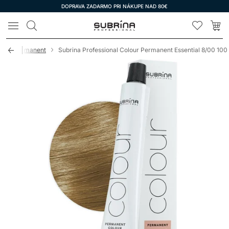
DOPRAVA ZADARMO PRI NÁKUPE NAD 80€
LOMAX
rina Permanent
Subrina Professional Colour Permanent Essential 8/00 100