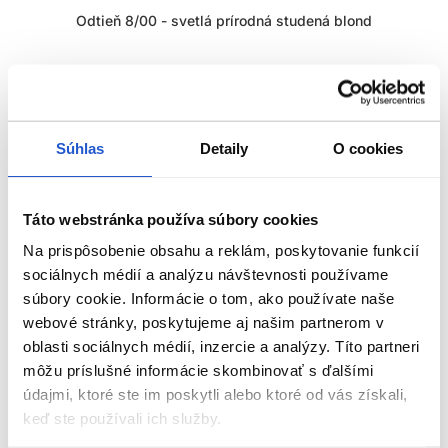
Odtieň 8/00 - svetlá prírodná studená blond
/00 NATURAL COOL - PRÍRODNÉ STUDENÉ ODTIENE:
Súhlas
Detaily
O cookies
• Zvýrazňuje prirodzené studené odtiene, prekrýva šediny a
redukuje žlté odtiene.
• Studené podtóny (modro-zelený základ).
• Ideálne na prekrytie odolných šedivých vlasov - 100%.
Táto webstránka používa súbory cookies
• Výsledky môžu vyzerať o pol odtieňa tmavšie kvôli
Na prispôsobenie obsahu a reklám, poskytovanie funkcií
zlepšenému prekrytiu šedín.
sociálnych médií a analýzu návštevnosti používame
súbory cookie. Informácie o tom, ako používate naše
webové stránky, poskytujeme aj našim partnerom v
Prírodné série
oblasti sociálnych médií, inzercie a analýzy. Títo partneri
môžu príslušné informácie skombinovať s ďalšími
• 100% krytie šedivých vlasov
údajmi, ktoré ste im poskytli alebo ktoré od vás získali,
• Tri prírodné predmiešané série.
keď ste používali ich služby.
• Na prekrytie šedivých vlasov s teplým, studeným a
ZOBRAZIŤ VIAC
trblietavým efektom.