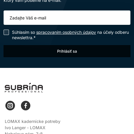
ktorý vám pošleme na e-mail.
Súhlasím so
spracovaním osobných údajov
na účely odberu
newslettra.*
Prihlásiť sa
LOMAX
LOMAX kadernícke potreby
Ivo Langer - LOMAX
Nobelovo nám. 7-8