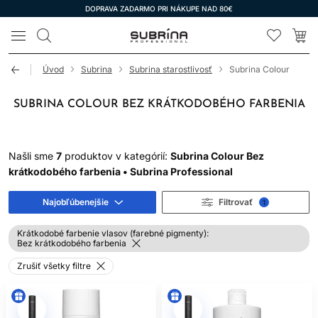
DOPRAVA ZADARMO PRI NÁKUPE NAD 80€
LOMAX
Úvod
Subrina
Subrina starostlivosť
Subrina Colour
SUBRINA COLOUR BEZ KRÁTKODOBÉHO FARBENIA
Našli sme
7
produktov v kategórií:
Subrina Colour Bez
krátkodobého farbenia • Subrina Professional
Najobľúbenejšie
Filtrovať
1
Krátkodobé farbenie vlasov (farebné pigmenty):
Bez krátkodobého farbenia
Zrušiť všetky filtre