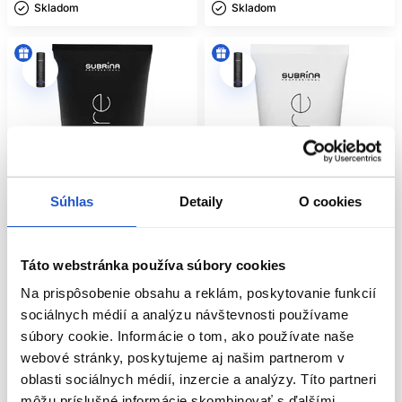
Skladom ㅤ
Skladom ㅤ
Súhlas
Detaily
O cookies
Oficiálna distribúcia
Táto webstránka používa súbory cookies
Oficiálna distribúcia
Dopredaj
Na prispôsobenie obsahu a reklám, poskytovanie funkcií
Subrina Professional Care Silver
Subrina Professional Care Colour
sociálnych médií a analýzu návštevnosti používame
maska 150ml
šampón tester 25ml
súbory cookie. Informácie o tom, ako používate naše
Subrina Professional
Subrina Professional
webové stránky, poskytujeme aj našim partnerom v
Starostlivosť o farbené vlasy
Starostlivosť o farbené vlasy
oblasti sociálnych médií, inzercie a analýzy. Títo partneri
8.20 €
2.05 €
môžu príslušné informácie skombinovať s ďalšími