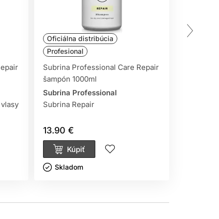
Oficiálna distribúcia
Oficiálna
Profesional
Odporúč
epair
Subrina Professional Care Repair
Subrina P
šampón 1000ml
Keratin m
Subrina Professional
Subrina P
vlasy
Subrina Repair
Subrina K
13.90 €
17.90 €
Kúpiť
Kúp
Skladom ㅤ
Sklado