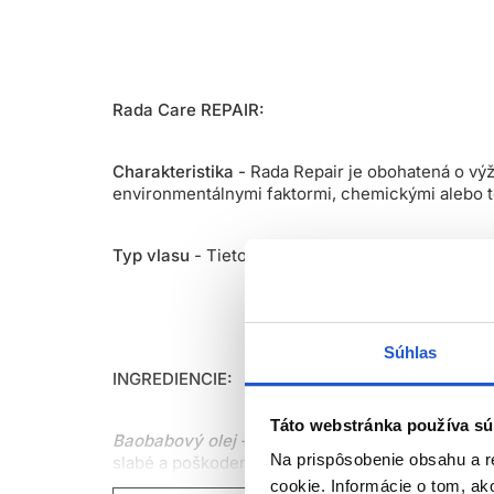
Rada Care REPAIR:
Charakteristika -
Rada Repair je obohatená o vý
environmentálnymi faktormi, chemickými alebo 
Typ vlasu
- Tieto výrobky vdýchnu život poško
Súhlas
INGREDIENCIE:
Táto webstránka používa sú
Baobabový olej
- Semienka afrického „stromu živ
Na prispôsobenie obsahu a r
slabé a poškodené vlasy.
cookie. Informácie o tom, ak