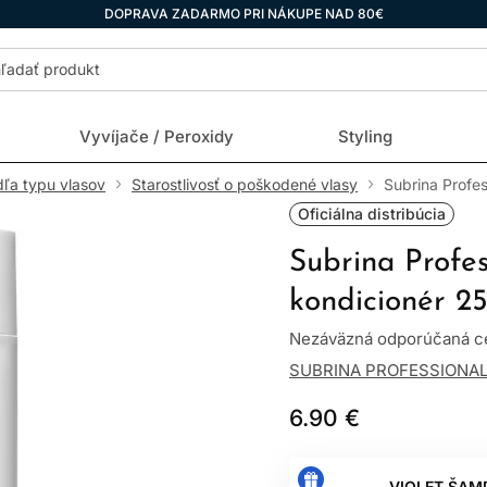
DOPRAVA ZADARMO PRI NÁKUPE NAD 80€
Vyvíjače / Peroxidy
Styling
dľa typu vlasov
Starostlivosť o poškodené vlasy
Subrina Profes
Oficiálna distribúcia
Subrina Profe
kondicionér 2
Nezáväzná odporúčaná ce
SUBRINA PROFESSIONA
6.90 €
VIOLET ŠAM