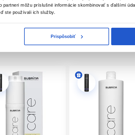
to partneri môžu príslušné informácie skombinovať s ďalšími údaj
 ktorá pomáha pri zotavení z poškodenia, zvyšuje pevnosť a spo
ď ste používali ich služby.
á sa nachádza prirodzene v našom tele, pomáha obnoviť prirodz
Prispôsobiť