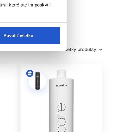
mi, ktoré ste im poskytli
maľuje starnutie.
enú rovnováhu a hydratáciu.
Povoliť všetko
Všetky produkty