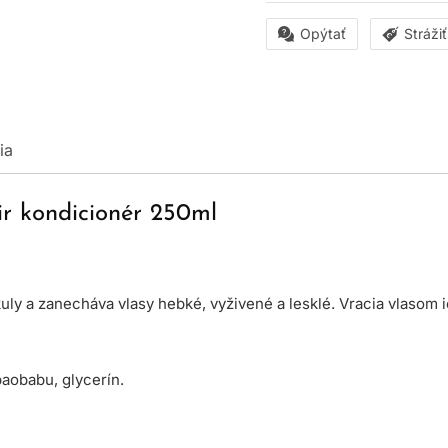
Opýtať
Stráži
ia
ir kondicionér 250ml
kuly a zanecháva vlasy hebké, vyživené a lesklé. Vracia vlasom 
baobabu, glycerín.