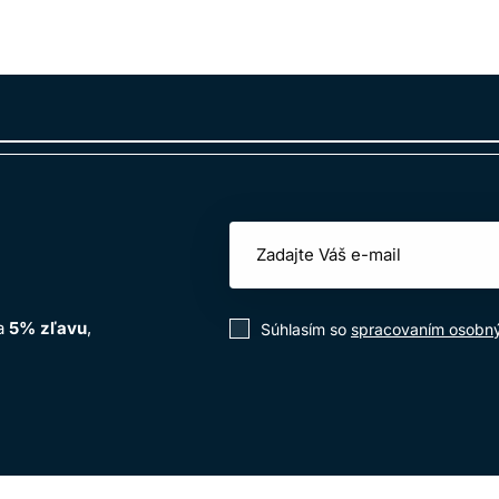
na
5% zľavu
,
Súhlasím so
spracovaním osobn