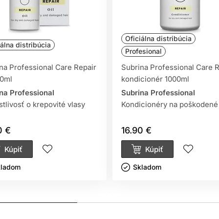
Oficiálna distribúcia
iálna distribúcia
Profesional
na Professional Care Repair
Subrina Professional Care R
50ml
kondicionér 1000ml
na Professional
Subrina Professional
stlivosť o krepovité vlasy
Kondicionéry na poškodené 
0 €
16.90 €
Kúpiť
Kúpiť
ladom ㅤ
Skladom ㅤ