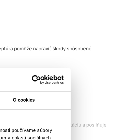
eceptúra pomôže napraviť škody spôsobené
O cookies
y. Olej poskytuje hĺbkovú hydratáciu a posilňuje
vnosti používame súbory
om v oblasti sociálnych