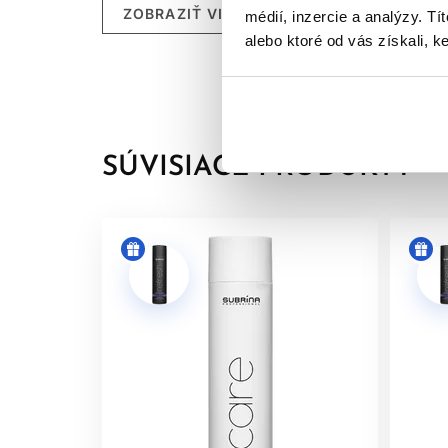
ZOBRAZIŤ VIAC
médií, inzercie a analýzy. Tí
Výťažok zo semiačok baobabu
- Výživná zložka,
alebo ktoré od vás získali, ke
Glycerín
- Zvlhčujúca a obnovujúca zložka, ktor
SÚVISIACE PRODUKTY