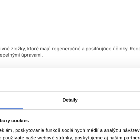
živné zložky, ktoré majú regeneračné a posilňujúce účinky. R
tepelnými úpravami.
deným, lámavým a suchým vlasom.
Detaily
bory cookies
ota“ sú bohaté na vitamíny A, B, C, D, F a omega mastné kyselin
eklám, poskytovanie funkcií sociálnych médií a analýzu návšte
o používate naše webové stránky, poskytujeme aj našim partner