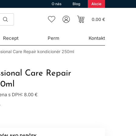
O nás
Blog
Akcie
0.00 €
Recept
Perm
Kontakt
sional Care Repair kondicionér 250ml
ssional Care Repair
50ml
na s DPH: 8.00 €
L
PÓN AKO DARČEK