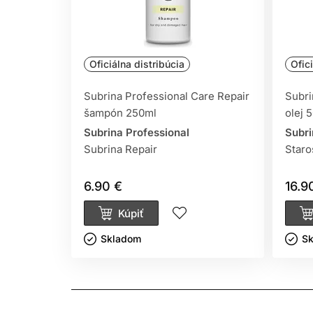
Oficiálna distribúcia
Ofic
Subrina Professional Care Repair
Subri
šampón 250ml
olej 
Subrina Professional
Subri
Subrina Repair
Staro
6.90 €
16.9
Kúpiť
Skladom ㅤ
Sk