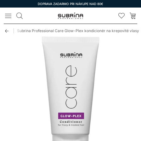
DOPRAVA ZADARMO PRI NÁKUPE NAD 80€
LOMAX
vlasy
Subrina Professional Care Glow-Plex kondicionér na krepovité vlasy