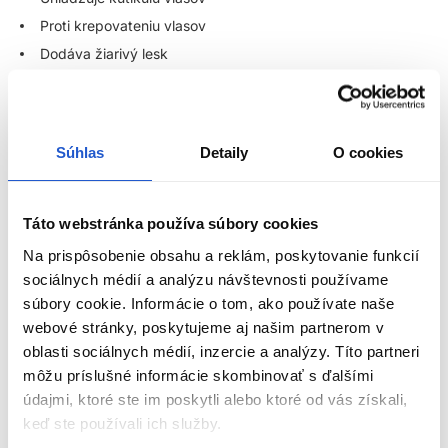
Proti krepovateniu vlasov
Dodáva žiarivý lesk
Dodáva hodvábnu hebkosť
Použitie:
Aplikujte malé množstvo Glow-Plex kondicionéru do
dlaní a následne naneste na
šampónom
umyté a
lamelárnou
Súhlas
Detaily
O cookies
vodou
ošetrené vlasy, aplikujte na dĺžky a končeky vlasov.
Pomocou hrebeňa so širokými zubami alebo rozčesávacou
kefou rovnomerne rozčešte kondicionér do vlasov. Nechajte
Táto webstránka používa súbory cookies
kondicionér pôsobiť 2-3 minúty, následne dôkladne vymyte
chladnou vodou pre uzamknutie hydratácie a lesku vo vlasoch.
Na prispôsobenie obsahu a reklám, poskytovanie funkcií
sociálnych médií a analýzu návštevnosti používame
Subrina Professional Care
súbory cookie. Informácie o tom, ako používate naše
webové stránky, poskytujeme aj našim partnerom v
Rad Glow-Plex
oblasti sociálnych médií, inzercie a analýzy. Títo partneri
môžu príslušné informácie skombinovať s ďalšími
Žiarivý lesk. Bez krepovatenia. Dokonalá výživa.
údajmi, ktoré ste im poskytli alebo ktoré od vás získali,
Predstavujeme revolučný rad starostlivosti o vlasy navrhnutý
keď ste používali ich služby.
ZOBRAZIŤ VIAC
transformovať Vaše vlasy na
najzdravšie žiarivé vlasy bez