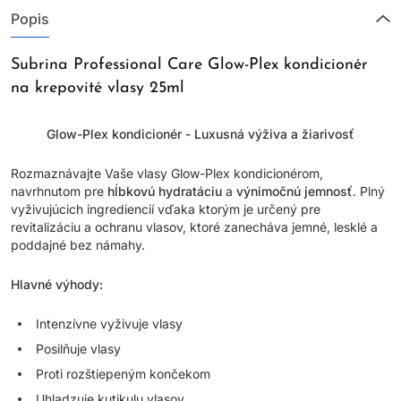
Popis
Subrina Professional Care Glow-Plex kondicionér
na krepovité vlasy 25ml
Glow-Plex kondicionér - Luxusná výživa a žiarivosť
Rozmaznávajte Vaše vlasy Glow-Plex kondicionérom,
navrhnutom pre
hĺbkovú hydratáciu
a
výnimočnú jemnosť
. Plný
vyživujúcich ingrediencií vďaka ktorým je určený pre
revitalizáciu a ochranu vlasov, ktoré zanecháva jemné, lesklé a
poddajné bez námahy.
Hlavné výhody:
Intenzívne vyživuje vlasy
Posilňuje vlasy
Proti rozštiepeným končekom
Uhladzuje kutikulu vlasov