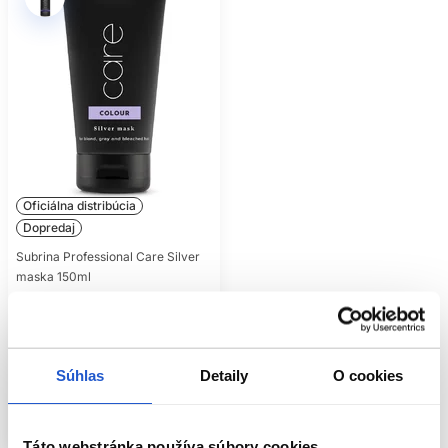
Oficiálna distribúcia
Dopredaj
Subrina Professional Care Silver
maska 150ml
Subrina Professional
Starostlivosť o farbené vlasy
8.20 €
Súhlas
Detaily
O cookies
Kúpiť
Skladom ㅤ
Táto webstránka používa súbory cookies