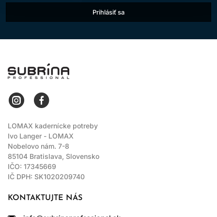
Prihlásiť sa
LOMAX
LOMAX kadernícke potreby
Ivo Langer - LOMAX
Nobelovo nám. 7-8
85104 Bratislava, Slovensko
IČO: 17345669
IČ DPH: SK1020209740
KONTAKTUJTE NÁS