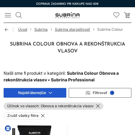
DOPRAVA ZADARMO PRI NÁKUPE NAD 80€
LOMAX
Úvod
Subrina
Subrina starostlivosť
Subrina Colour
SUBRINA COLOUR OBNOVA A REKONŠTRUKCIA
VLASOV
Našli sme
1
produkt v kategórií:
Subrina Colour Obnova a
rekonštrukcia vlasov • Subrina Professional
Najobľúbenejšie
Filtrovať
1
Účinok vo vlasoch:
Obnova a rekonštrukcia vlasov
Zrušiť všetky filtre