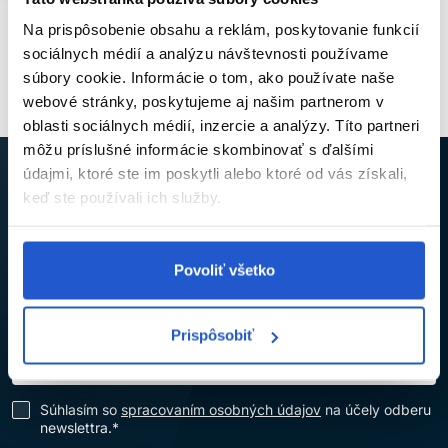
Na prispôsobenie obsahu a reklám, poskytovanie funkcií
Pozreli ste
1
z
1
produktov
sociálnych médií a analýzu návštevnosti používame
súbory cookie. Informácie o tom, ako používate naše
webové stránky, poskytujeme aj našim partnerom v
oblasti sociálnych médií, inzercie a analýzy. Títo partneri
môžu príslušné informácie skombinovať s ďalšími
údajmi, ktoré ste im poskytli alebo ktoré od vás získali,
keď ste používali ich služby.
NECH VÁM NEUJDE ŽIADNA NOVINKA ANI
ZĽAVA
Povoliť všetko
Prihláste sa na odber newslettra a získajte kód na
5% zľavu
,
ktorý vám pošleme na e-mail.
Prispôsobiť
Súhlasím so
spracovaním osobných údajov
na účely odberu
newslettra.*