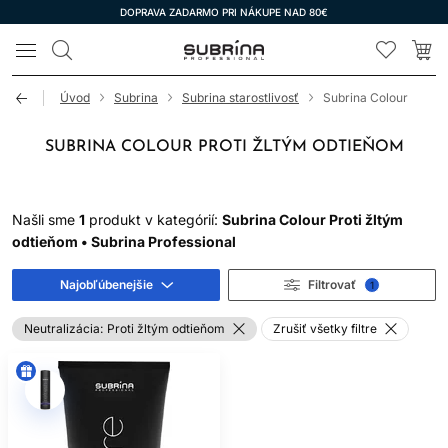
DOPRAVA ZADARMO PRI NÁKUPE NAD 80€
LOMAX
Úvod
Subrina
Subrina starostlivosť
Subrina Colour
SUBRINA COLOUR PROTI ŽLTÝM ODTIEŇOM
Našli sme
1
produkt v kategórií:
Subrina Colour Proti žltým
odtieňom • Subrina Professional
Najobľúbenejšie
Filtrovať
1
Neutralizácia:
Proti žltým odtieňom
Zrušiť všetky filtre