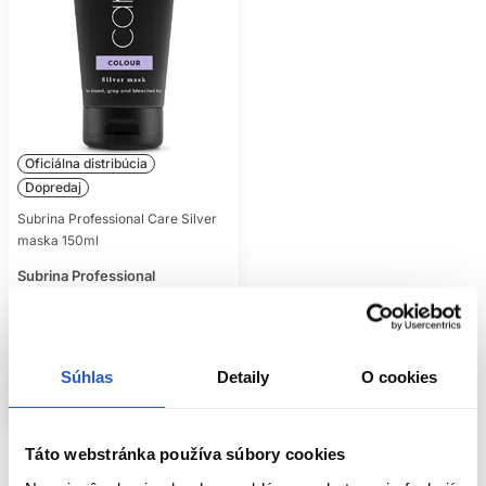
Oficiálna distribúcia
Dopredaj
Subrina Professional Care Silver
maska 150ml
Subrina Professional
Starostlivosť o farbené vlasy
8.20 €
Kúpiť
Súhlas
Detaily
O cookies
Skladom ㅤ
Táto webstránka používa súbory cookies
Pozreli ste
1
z
1
produktov