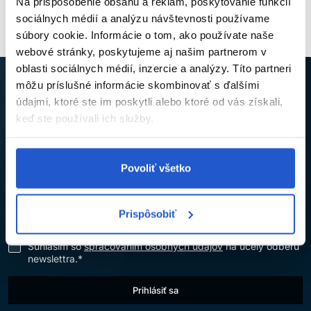
Na prispôsobenie obsahu a reklám, poskytovanie funkcií
sociálnych médií a analýzu návštevnosti používame
súbory cookie. Informácie o tom, ako používate naše
webové stránky, poskytujeme aj našim partnerom v
oblasti sociálnych médií, inzercie a analýzy. Títo partneri
môžu príslušné informácie skombinovať s ďalšími
údajmi, ktoré ste im poskytli alebo ktoré od vás získali,
NECH VÁM NEUJDE ŽIADNA NOVINKA ANI
keď ste používali ich služby.
ZĽAVA
Prihláste sa na odber newslettra a získajte kód na
5% zľavu
,
Povoliť všetko
ktorý vám pošleme na e-mail.
Prispôsobiť
Súhlasím so
spracovaním osobných údajov
na účely odberu
newslettra.*
Prihlásiť sa