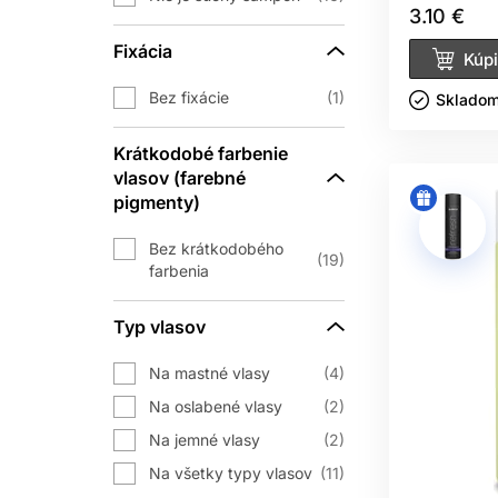
3.10 €
Fixácia
Kúpi
Bez fixácie
1
Skladom 
Krátkodobé farbenie
vlasov (farebné
pigmenty)
Bez krátkodobého
19
farbenia
Typ vlasov
Na mastné vlasy
4
Na oslabené vlasy
2
Na jemné vlasy
2
Na všetky typy vlasov
11