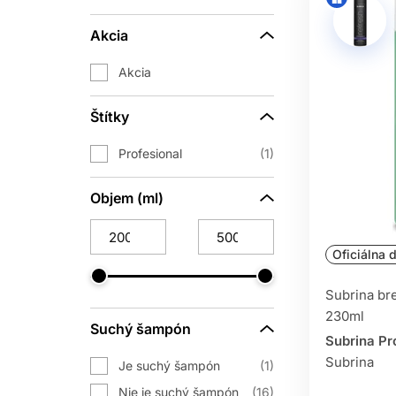
Akcia
Akcia
Štítky
Profesional
1
Objem (ml)
Oficiálna d
Subrina br
230ml
Suchý šampón
Subrina Pr
Subrina
Je suchý šampón
1
Nie je suchý šampón
16