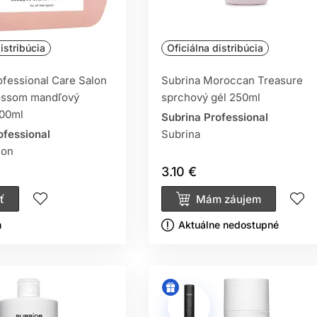
istribúcia
Oficiálna distribúcia
ofessional Care Salon
Subrina Moroccan Treasure
ossom mandľový
sprchový gél 250ml
00ml
Subrina Professional
ofessional
Subrina
lon
3.10 €
ť
Mám záujem
ㅤ
Aktuálne nedostupné