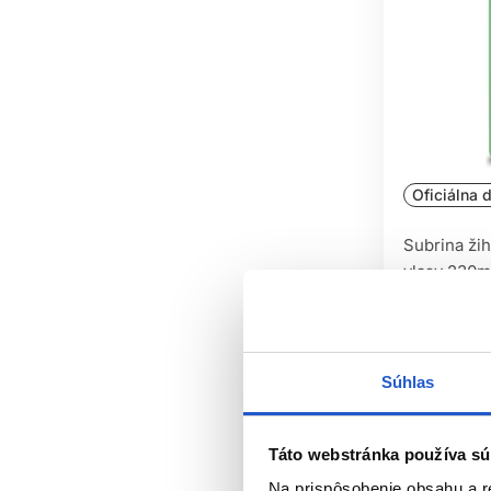
vlasom
Čistí vlasy
9
Výživa vlasov
8
Hydratácia vlasov
8
Oficiálna d
Subrina ži
vlasy 230m
Subrina Pr
Šampóny na
3.10 €
Súhlas
Kúpi
Skladom 
Táto webstránka používa sú
Na prispôsobenie obsahu a r