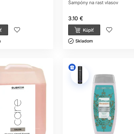
Šampóny na rast vlasov
3.10 €
ť
Kúpiť
ㅤ
Skladom ㅤ