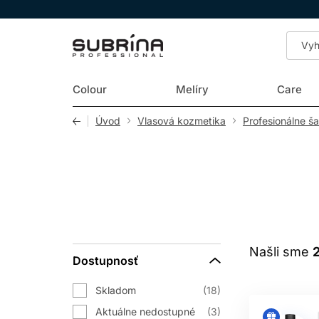
LOMAX
Colour
Melíry
Care
Úvod
Vlasová kozmetika
Profesionálne š
Našli sme
Dostupnosť
Skladom
18
Aktuálne nedostupné
3