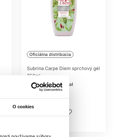
Oficiálna distribúcia
Subrina Carpe Diem sprchový gél
250ml
Subrina Professional
Subrina
3.10 €
O cookies
Kúpiť
Skladom ㅤ
vnosti používame súbory