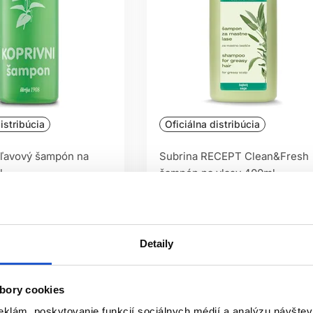
istribúcia
Oficiálna distribúcia
hľavový šampón na
Subrina RECEPT Clean&Fresh
l
šampón na vlasy 400ml
ofessional
Subrina Professional
 rast vlasov
Šampóny na mastné vlasy
7.20 €
Detaily
ť
Kúpiť
ㅤ
Skladom ㅤ
bory cookies
eklám, poskytovanie funkcií sociálnych médií a analýzu návšte