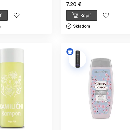
7.20 €
ť
Kúpiť
ㅤ
Skladom ㅤ