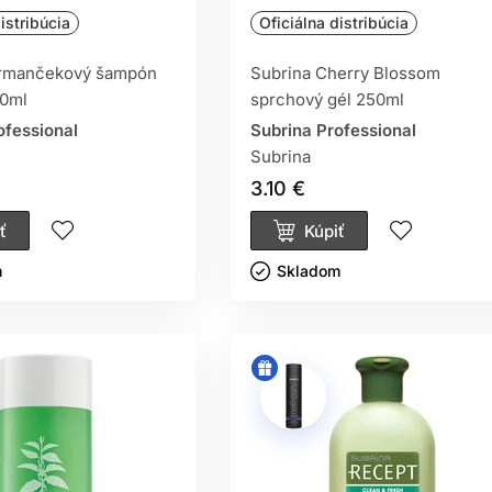
istribúcia
Oficiálna distribúcia
armančekový šampón
Subrina Cherry Blossom
30ml
sprchový gél 250ml
ofessional
Subrina Professional
Subrina
3.10 €
ť
Kúpiť
ㅤ
Skladom ㅤ