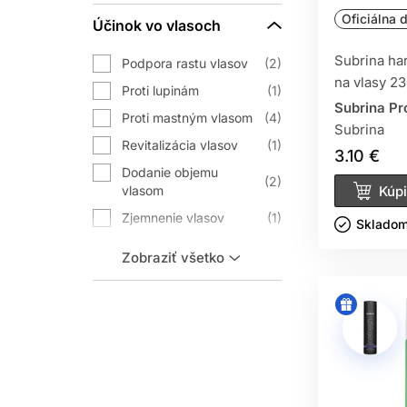
Oficiálna d
Účinok vo vlasoch
Subrina h
Podpora rastu vlasov
2
na vlasy 2
Proti lupinám
1
Subrina Pr
Proti mastným vlasom
4
Subrina
Revitalizácia vlasov
1
3.10 €
Dodanie objemu
2
Kúpi
vlasom
Zjemnenie vlasov
1
Skladom 
Uľahčuje rozčesávanie
1
Zobraziť všetko
vlasov
Proti vypadávaniu
3
vlasov
Posilnenie vlasov
3
Dodanie lesku vlasom
1
Dodanie hebkosti
1