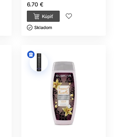
6.70 €
Kúpiť
Skladom ㅤ