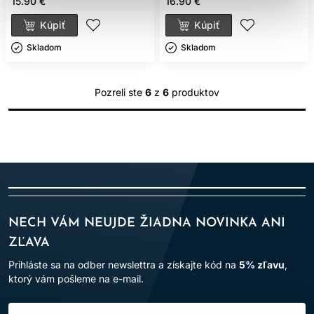
15.90 €
16.90 €
Kúpiť
Kúpiť
Skladom ㅤ
Skladom ㅤ
Pozreli ste
6
z
6
produktov
NECH VÁM NEUJDE ŽIADNA NOVINKA ANI
ZĽAVA
Prihláste sa na odber newslettra a získajte kód na
5% zľavu
,
ktorý vám pošleme na e-mail.