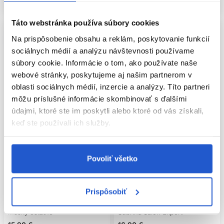
Skladom ㅤ
Skladom ㅤ
Táto webstránka používa súbory cookies
Na prispôsobenie obsahu a reklám, poskytovanie funkcií
sociálnych médií a analýzu návštevnosti používame
súbory cookie. Informácie o tom, ako používate naše
webové stránky, poskytujeme aj našim partnerom v
oblasti sociálnych médií, inzercie a analýzy. Títo partneri
môžu príslušné informácie skombinovať s ďalšími
údajmi, ktoré ste im poskytli alebo ktoré od vás získali,
keď ste používali ich služby.
Oficiálna distribúcia
Oficiálna distribúcia
Profesional
Povoliť všetko
Subrina Professional Salon Expert
Subrina Professional Salon Expert
maska na všetky typy vlasov
Colour Lock maska po farbení
1000ml
vlasov 450ml
Prispôsobiť
Subrina Professional
Subrina Professional
Masky ostatné
Subrina Salon Expert