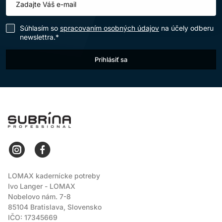
Súhlasím so
spracovaním osobných údajov
na účely odberu
newslettra.*
Prihlásiť sa
LOMAX
LOMAX kadernícke potreby
Ivo Langer - LOMAX
Nobelovo nám. 7-8
85104 Bratislava, Slovensko
IČO: 17345669