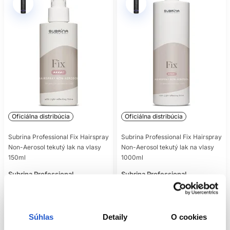
Oficiálna distribúcia
Oficiálna distribúcia
Subrina Professional Fix Hairspray
Subrina Professional Fix Hairspray
Non-Aerosol tekutý lak na vlasy
Non-Aerosol tekutý lak na vlasy
150ml
1000ml
Subrina Professional
Subrina Professional
Subrina Fix
Subrina Fix
8.90 €
23.90 €
Kúpiť
Kúpiť
Súhlas
Detaily
O cookies