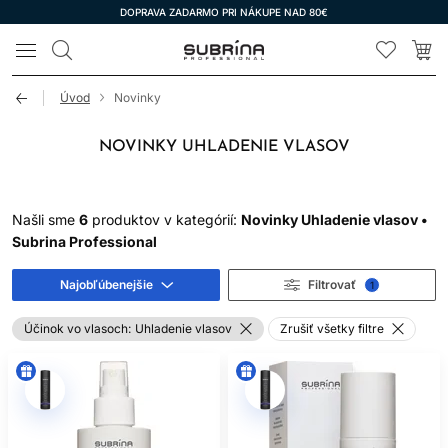
DOPRAVA ZADARMO PRI NÁKUPE NAD 80€
LOMAX
Úvod
Novinky
NOVINKY UHLADENIE VLASOV
Našli sme
6
produktov v kategórií:
Novinky Uhladenie vlasov •
Subrina Professional
Najobľúbenejšie
Filtrovať
1
Účinok vo vlasoch:
Uhladenie vlasov
Zrušiť všetky filtre