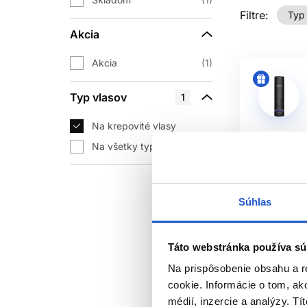
Filtre:
Typ 
Akcia
Akcia
1
Typ vlasov
1
Na krepovité vlasy
Na všetky typy vlasov
+1
Súhlas
Táto webstránka používa sú
Na prispôsobenie obsahu a r
-25%
Of
cookie. Informácie o tom, ak
Odporúča
médií, inzercie a analýzy. Tí