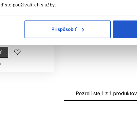
ofessional Care Glow-
ď ste používali ich služby.
 H2O lamelárna
sť 200ml
ofessional
Prispôsobiť
sť o krepovité vlasy
15 €
ť
ㅤ
Pozreli ste
1
z
1
produktov