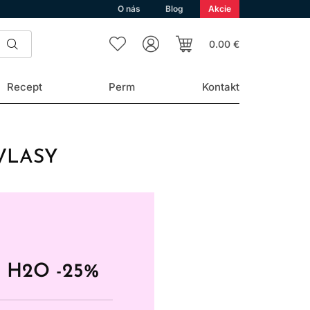
O nás
Blog
Akcie
0.00 €
Recept
Perm
Kontakt
VLASY
 H2O -25%