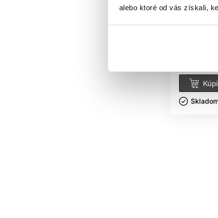
Subrina Pr
alebo ktoré od vás získali, ke
Plex Magic
starostlivo
Subrina Pr
Starostlivo
6.90 €
9.
Kúpi
Skladom 