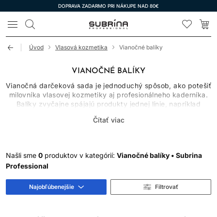
DOPRAVA ZADARMO PRI NÁKUPE NAD 80€
LOMAX
Úvod
Vlasová kozmetika
Vianočné balíky
VIANOČNÉ BALÍKY
Vianočná darčeková sada je jednoduchý spôsob, ako potešiť
milovníka vlasovej kozmetiky aj profesionálneho kaderníka.
Balíky zvyčajne spájajú produkty jednej línie, napríklad
šampón a kondicionér, masku, styling alebo doplnkovú
Čítať viac
starostlivosť. Výhodou je zladené použitie, darčekové
balenie a často aj výhodnejšia cena oproti samostatnému
nákupu.
Našli sme
0
produktov v kategórií:
Vianočné balíky • Subrina
AKO VYBRAŤ SPRÁVNU
Professional
DARČEKOVÚ SADU
Najobľúbenejšie
Filtrovať
Riaďte sa typom vlasov a cieľom obdarovaného. Farbené
vlasy ocenia produkty na hladkosť a ochranu vzhľadu farby,
suché dĺžky kondicionačnú starostlivosť, jemné vlasy ľahké