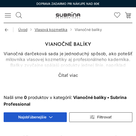
DOPRAVA ZADARMO PRI NÁKUPE NAD 80€
LOMAX
Úvod
Vlasová kozmetika
Vianočné balíky
VIANOČNÉ BALÍKY
Vianočná darčeková sada je jednoduchý spôsob, ako potešiť
milovníka vlasovej kozmetiky aj profesionálneho kaderníka.
Balíky zvyčajne spájajú produkty jednej línie, napríklad
šampón a kondicionér, masku, styling alebo doplnkovú
Čítať viac
starostlivosť. Výhodou je zladené použitie, darčekové
balenie a často aj výhodnejšia cena oproti samostatnému
nákupu.
Našli sme
0
produktov v kategórií:
Vianočné balíky • Subrina
AKO VYBRAŤ SPRÁVNU
Professional
DARČEKOVÚ SADU
Najobľúbenejšie
Filtrovať
Riaďte sa typom vlasov a cieľom obdarovaného. Farbené
vlasy ocenia produkty na hladkosť a ochranu vzhľadu farby,
suché dĺžky kondicionačnú starostlivosť, jemné vlasy ľahké