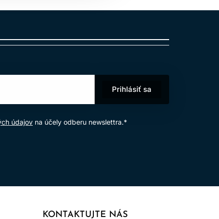
ý tvar vlasu.
 hlavne do dĺžok.
?
Prihlásiť sa
ej rutiny a techniky sušenia.
ých údajov
na účely odberu newslettra.*
KONTAKTUJTE NÁS