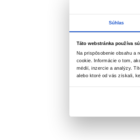
KONDI
Subrina Pr
Plex šampó
Samotný šampón zvyčajne neposkytne
250ml
Jemné vlasy potrebujú ľahšiu dávku, 
Súhlas
Subrina Pr
a
Starostlivo
6.50 €
Táto webstránka používa sú
Na prispôsobenie obsahu a r
Kúpi
Uhladzujúce produkty môžu pri vrstvení
cookie. Informácie o tom, ak
ťažko a prestávajú reagovať na bežnú 
Skladom 
médií, inzercie a analýzy. Tí
alebo ktoré od vás získali, ke
SU
Po umytí vlasy nestáčajte a nedrhn
fénovaní smerujte vzduch pozdĺž vlas
MÔŽE UHLA