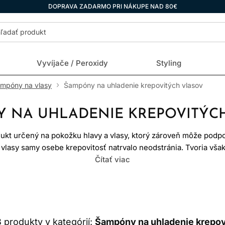
DOPRAVA ZADARMO PRI NÁKUPE NAD 80€
Vyvíjače / Peroxidy
Styling
ampóny na vlasy
Šampóny na uhladenie krepovitých vlasov
 NA UHLADENIE KREPOVITÝC
dukt určený na pokožku hlavy a vlasy, ktorý zároveň môže podpor
vlasy samy osebe krepovitosť natrvalo neodstránia. Tvoria však
ním môžu obmedziť zbytočnú drsnosť, zamotávanie a vysušujúci 
Čítať viac
ITOSŤ NIE JE IBA ZNAK POŠ
eravé, nové dorastajúce aj chemicky či tepelne namáhané vlas
 a smer. Šampón na zničené vlasy preto nemusí byť automatick
3
produkty v kategórií:
Šampóny na uhladenie krepovi