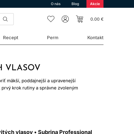
O nás
Blog
Akcie
0.00 €
Recept
Perm
Kontakt
H VLASOV
iť mäkší, poddajnejší a upravenejší
 prvý krok rutiny a správne zvoleným
pocit.
KODENIA
y. Nerovnomerný povrch a rozdielne
y správnou voľbou pre každého. Najprv
tých vlasov • Subrina Professional