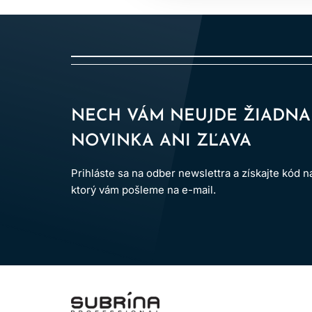
Nie. Môže zl
Môže byť, ak dos
NECH VÁM NEUJDE ŽIADNA
Mäkkosť a ľahšie rozčesávani
NOVINKA ANI ZĽAVA
Prihláste sa na odber newslettra a získajte kód 
ktorý vám pošleme na e-mail.
LOMAX