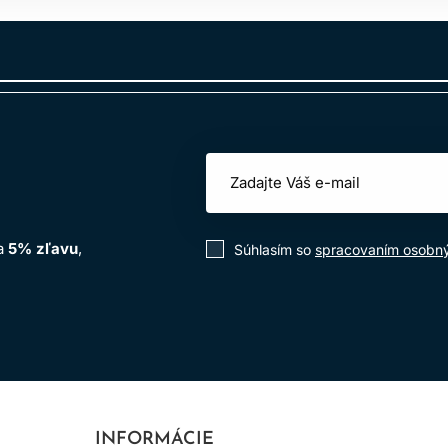
epšiť poddajnosť a uhladený vzhľad, ale nemení trvalo prirodzen
JE VHODNÝ NA MASTNÚ POKOŽKU?
tatočne čistí pokožku. Bohaté kondicionačné produkty aplikujte
AKO RÝCHLO SA UKÁŽE VÝSLEDOK
e možno cítiť po prvom použití, no celkový vzhľad závisí od cel
na
5% zľavu
,
Súhlasím so
spracovaním osobn
INFORMÁCIE