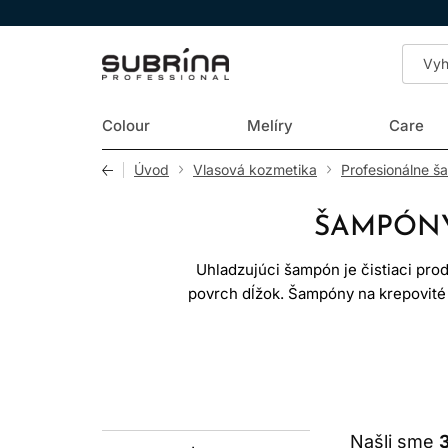
LOMAX
Colour
Melíry
Care
Úvod
Vlasová kozmetika
Profesionálne š
ŠAMPÓNY
Uhladzujúci šampón je čistiaci pro
povrch dĺžok. Šampóny na krepovité 
čiste
KREPOV
Krepovité môžu byť prirodzene kuč
množstvo vody v okolí menia ich tvar
Našli sme