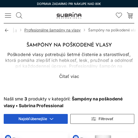
DOPRAVA ZADARMO PRI NÁKUPE NAD 80€
LOMAX
kozmetika
Profesionálne šampóny na vlasy
Šampóny na poškodené vla
ŠAMPÓNY NA POŠKODENÉ VLASY
Poškodené vlasy potrebujú šetrné čistenie a starostlivosť,
ktorá pomáha zlepšiť ich hebkosť, lesk, pružnosť a odolnosť
pri každodennej úprave. Profesionálny šampón na
poškodené vlasy je vhodný pre suché, lámavé, chemicky
Čítať viac
ošetrované, zosvetľované alebo tepelne namáhané vlasy,
ktoré pôsobia matne, drsne a ťažšie sa rozčesávajú. V tejto
kategórii nájdete šampóny na zničené vlasy, šampóny na
lámavé vlasy aj regeneračné šampóny určené na oslabené
Našli sme
3
produkty v kategórií:
Šampóny na poškodené
dĺžky a končeky. Vyberte si produkt podľa typu poškodenia
vlasy • Subrina Professional
a podľa toho, či vaše vlasy potrebujú najmä posilnenie,
uhladenie, hydratáciu, lesk alebo ochranu pred ďalším
mechanickým namáhaním.
Najobľúbenejšie
Filtrovať
ŠAMPÓNY NA