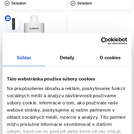
Skladom ㅤ
Skladom ㅤ
KEDY SIAHNUŤ PO
ŠAMPÓNE NA ZNIČENÉ
VLASY?
Šampón na zničené vlasy je vhodný najmä vtedy, keď sú
vlasy oslabené po chemických úpravách alebo pravidelnom
tepelnom stylingu. Typickým príkladom sú vlasy po
zosvetľovaní, častom farbení, melírovaní alebo opakovanom
Súhlas
Detaily
O cookies
žehlení. Takéto vlasy môžu byť pórovitejšie, rýchlejšie
strácajú hebkosť a pri nesprávnej starostlivosti sa ľahšie
lámu.
Táto webstránka používa súbory cookies
Profesionálne šampóny na poškodené vlasy sú vhodné aj pre
vlasy, ktoré nie sú chemicky ošetrované, ale sú dlhodobo
Oficiálna distribúcia
Na prispôsobenie obsahu a reklám, poskytovanie funkcií
mechanicky namáhané. Môže ísť o dlhé vlasy, ktoré sa trú o
Profesional
sociálnych médií a analýzu návštevnosti používame
oblečenie, vlasy často zopnuté v gumičke alebo vlasy
Subrina Professional Care Repair
súbory cookie. Informácie o tom, ako používate naše
vystavené slnku, chlórovanej vode a častému česaniu. V
šampón 1000ml
takýchto prípadoch je dôležitá starostlivosť, ktorá pomáha
webové stránky, poskytujeme aj našim partnerom v
znižovať trenie, podporuje hladkosť a obmedzuje ďalšie
oblasti sociálnych médií, inzercie a analýzy. Títo partneri
Subrina Professional
lámanie.
Subrina Repair
môžu príslušné informácie skombinovať s ďalšími
13.90 €
údajmi, ktoré ste im poskytli alebo ktoré od vás získali,
LÁMAVÉ VLASY A