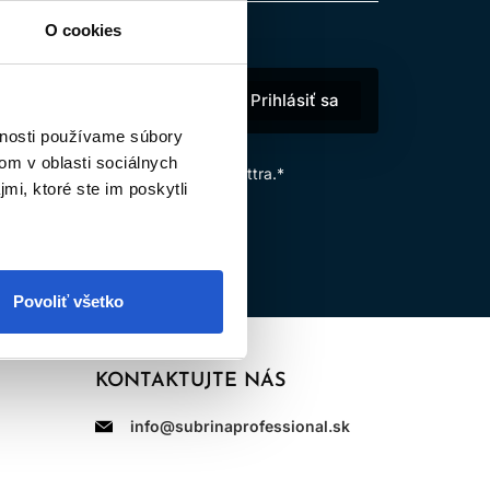
O cookies
Prihlásiť sa
vnosti používame súbory
om v oblasti sociálnych
ých údajov
na účely odberu newslettra.*
mi, ktoré ste im poskytli
Povoliť všetko
KONTAKTUJTE NÁS
info@subrinaprofessional.sk