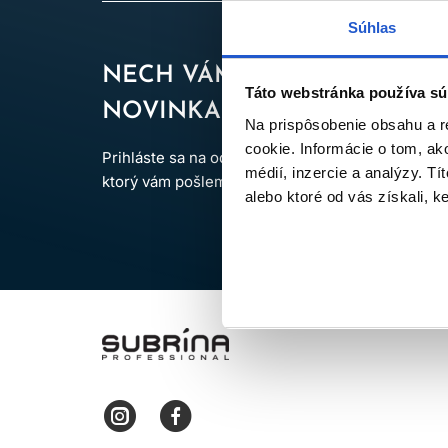
Súhlas
NECH VÁM NEUJDE ŽIADNA
Táto webstránka používa sú
NOVINKA ANI ZĽAVA
Na prispôsobenie obsahu a r
cookie. Informácie o tom, ak
Prihláste sa na odber newslettra a získajte kód 
médií, inzercie a analýzy. Tí
ktorý vám pošleme na e-mail.
alebo ktoré od vás získali, ke
LOMAX