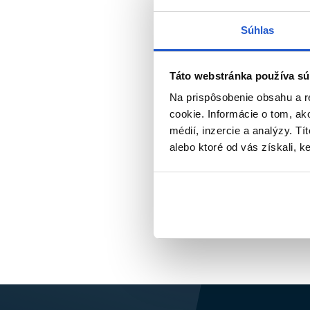
Subrina Pr
Zapínanie nesmie tlačiť, škriabať ani
Súhlas
Subrina do
hygienického post
12.50 €
MA
Táto webstránka používa sú
Kúpi
Na prispôsobenie obsahu a r
Ľahký syntetický materiál je praktic
Skladom 
cookie. Informácie o tom, ak
vyššiu ochranu, no v teplom prost
médií, inzercie a analýzy. Tí
alebo ktoré od vás získali, ke
Pred nákupom skontrolujte zloženi
JEDNOR
Jednorazové pláštenky sa hodia tam, kd
ale môžu sa ľahšie posúvať či trhať. P
Označenie „jednorazové“ znamená použ