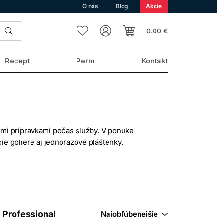
O nás
Blog
Akcie
0.00 €
Recept
Perm
Kontakt
ými prípravkami počas služby. V ponuke
ie goliere aj jednorazové pláštenky.
ná na suchý strih preto nemusí byť
.
 NA FARBENIE
očný rozmer. Kadernícka pláštenka nemá
 Professional
Najobľúbenejšie