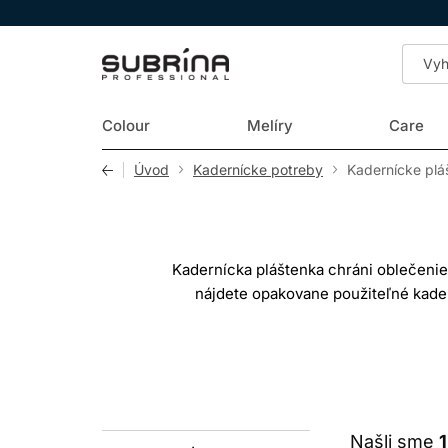
LOMAX
Colour
Melíry
Care
Úvod
Kadernícke potreby
Kadernícke plá
Kadernícka pláštenka chráni oblečenie
nájdete opakovane použiteľné kadern
Jednotlivé varianty sa líšia rozm
PLÁŠTENKA N
Pri strihaní je dôležitý hladký povrc
Našli sme
1