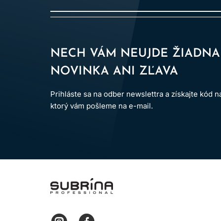
použitia, ak to výrobca v
STRIHA
Strihací golier môže pomôcť odvádz
NECH VÁM NEUJDE ŽIADNA
sledujte tvar, p
NOVINKA ANI ZĽAVA
Papierový krčný golier vytvára hy
Prihláste sa na odber newslettra a získajte kód 
chemickou zmesou
ktorý vám pošleme na e-mail.
Po každom klientovi odstráňte vlas
hygienického režimu prevádzky. Sa
LOMAX
Čisté a použité kadernícke pláštenky 
materiál sa môže po