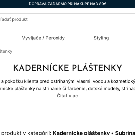
DOPRAVA ZADARMO PRI NÁKUPE NAD 80€
Vyvíjače / Peroxidy
Styling
štenky
KADERNÍCKE PLÁŠTENKY
 a pokožku klienta pred ostrihanými vlasmi, vodou a kozmetick
ícke pláštenky na strihanie či farbenie, detské modely, strihac
erom, materiálom, zapínaním a úrovňou ochrany. Pláštenka vhod
Čítať viac
automaticky vhodná na chemické farbenie alebo mokrú úpravu
A STRIHANIE A PLÁŠTENKA
h, po ktorom krátke vlasy ľahko skĺznu, nízka hmotnosť a dostat
produkt v kategórií:
Kadernícke pláštenky • Subrina