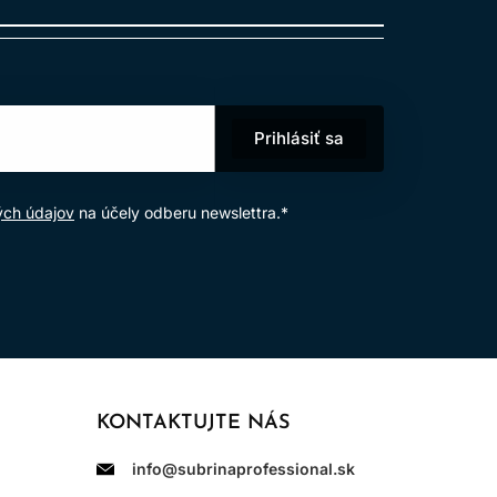
nižuje hygienu aj ochranu.
OCHRANA
 plnohodnotnú pláštenku. Pri výbere
Prihlásiť sa
ez ostrého tlaku.
kou. Nemá byť nasiaknutý vodou ani
ú na daný postup.
ých údajov
na účely odberu newslettra.*
alebo perte podľa pokynov výrobcu a
kte s pokožkou, vodou, potom alebo
y na dlhý čas, pretože môžu zapáchať a
KONTAKTUJTE NÁS
 bez zvyškov vlasov.
info@subrinaprofessional.sk